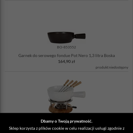
BO-853552
Garnek do serowego fondue Pot Nero 1,3 litra Boska
164,90 zł
produkt niedostępny
BO-340029
Dbamy o Twoją prywatność.
Zestaw do fondue serowego Boska 1 Litr, dębowa podstawa,
Sklep korzysta z plików cookie w celu realizacji usługi zgodnie z
ceramiczne naczynie