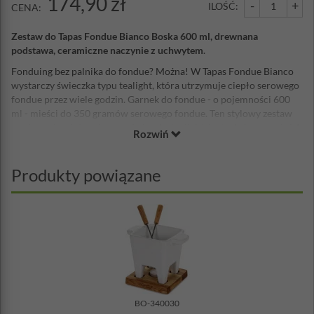
174,90 zł
-
+
ILOŚĆ:
CENA:
Zestaw do Tapas Fondue Bianco Boska 600 ml, drewnana
podstawa, ceramiczne naczynie z uchwytem
.
Fonduing bez palnika do fondue? Można! W Tapas Fondue Bianco
wystarczy świeczka typu tealight, która utrzymuje ciepło serowego
fondue przez wiele godzin. Garnek do fondue - o pojemności 600
ml - mieści do 350 gramów serowego fondue. Ten stylowy zestaw
zawiera również podstawę, świeczkę tealight, instrukcję, przepis i 4
Rozwiń
widelce do fondue.
Naczynie nadaje się do kuchenki mikrofalowej i zmywarki
.
Produkty powiązane
Biały garnek do fondue jest wykonany z ceramiki, dzięki czemu
doskonale nadaje się do użytku zarówno w kuchence mikrofalowej,
jak i w zmywarce. Pozwoli to zaoszczędzić dużo czasu, umożliwiając
częstsze delektowanie się pysznymi potrawami z topionego sera.
Widelce do fondue wykonane są ze stali nierdzewnej a podstawa
częściowo z drewna dębowego.
Te dwa elementy należy myć tylko ręcznie.
Wymiary naczynia:
BO-340030
pojemność do krawędzi: 600 ml