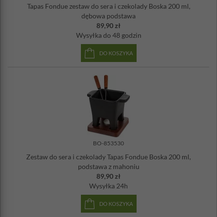
Tapas Fondue zestaw do sera i czekolady Boska 200 ml,
pojemność z fondue: 400 ml
dębowa podstawa
Wymiary całości: 17,5 x 14 x 13,5 cm
89,90 zł
Waga: ok. 1,35 kg
Wysyłka
do 48 godzin
Materiał: ceramika, drewno, stal nierdzewna
Można używać w kuchence mikrofalowej
DO KOSZYKA
Naczynie można myć w zmywarce
Widelce i podstawę neleży myć tylko ręcznie
BO-853530
Zestaw do sera i czekolady Tapas Fondue Boska 200 ml,
podstawa z mahoniu
89,90 zł
Wysyłka
24h
DO KOSZYKA