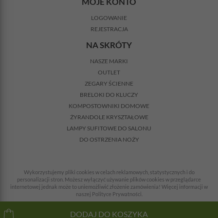
MOJE KONTO
LOGOWANIE
REJESTRACJA
NA SKRÓTY
NASZE MARKI
OUTLET
ZEGARY ŚCIENNE
BRELOKI DO KLUCZY
KOMPOSTOWNIKI DOMOWE
ŻYRANDOLE KRYSZTAŁOWE
LAMPY SUFITOWE DO SALONU
DO OSTRZENIA NOŻY
Wykorzystujemy pliki cookies w celach reklamowych, statystycznych i do
personalizacji stron. Możesz wyłączyć używanie plików cookies w przeglądarce
internetowej jednak może to uniemożliwić złożenie zamówienia! Więcej informacji w
naszej Polityce Prywatności.
© 2008-2026 Wszelkie prawa zastrzeżone. Wszystkie ceny z VAT + koszty dostawy.
DODAJ DO KOSZYKA