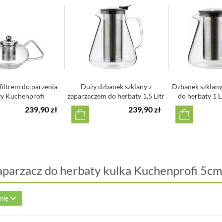
filtrem do parzenia
Duży dzbanek szklany z
Dzbanek szklany
ty Kuchenprofi
zaparzaczem do herbaty 1,5 Litr
do herbaty 1 Li
Gi...
239,90 zł
239,90 zł
aparzacz do herbaty kulka Kuchenprofi 5c
inię