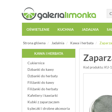
OŚWIETLENIE
KUCHNIA
JADALNIA
SA
Strona główna
Jadalnia
Kawa i herbata
Zaparza
KAWA I HERBATA
Zaparz
Cukiernice
Kod produktu: KU
Dzbanki do kawy
Dzbanki do herbaty
Filiżanki do kawy
Filiżanki do herbaty
Kafetiery i kawiarki
Kubki z zaparzaczem
Łyżeczki i drobne akcesoria