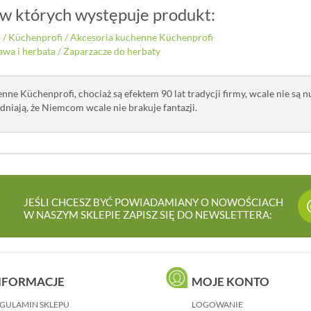
 w których występuje produkt:
i
/
Küchenprofi
/
Akcesoria kuchenne Küchenprofi
awa i herbata
/
Zaparzacze do herbaty
nne Küchenprofi, chociaż są efektem 90 lat tradycji firmy, wcale nie są 
niają, że Niemcom wcale nie brakuje fantazji.
JEŚLI CHCESZ BYĆ POWIADAMIANY O NOWOŚCIACH
W NASZYM SKLEPIE ZAPISZ SIĘ DO NEWSLETTERA:
NFORMACJE
MOJE KONTO
GULAMIN SKLEPU
LOGOWANIE