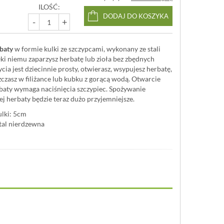
ILOŚĆ:
DODAJ DO KOSZYKA
-
+
baty
w formie kulki ze szczypcami, wykonany ze stali
ki niemu zaparzysz herbatę lub zioła bez zbędnych
cia jest dziecinnie prosty, otwierasz, wsypujesz herbatę,
czasz w filiżance lub kubku z gorącą wodą. Otwarcie
erbaty wymaga naciśnięcia szczypiec. Spożywanie
tej herbaty będzie teraz dużo przyjemniejsze.
ulki: 5cm
stal nierdzewna