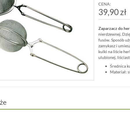
CENA:
39,90 zł
Zaparzacz do her
nierdzewnej. Dzię
fusów. Sposób uży
zamykasz i umiesz
kulki na liście h
ulubionej, liścias
Średnica k
Materiał: 
że