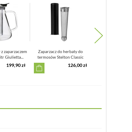
 z zaparzaczem
Zaparzacz do herbaty do
Zaparzacz do herbaty
tr Giulietta...
termosów Stelton Classic
termosu Emma Stelt
199,90 zł
126,00 zł
5
m