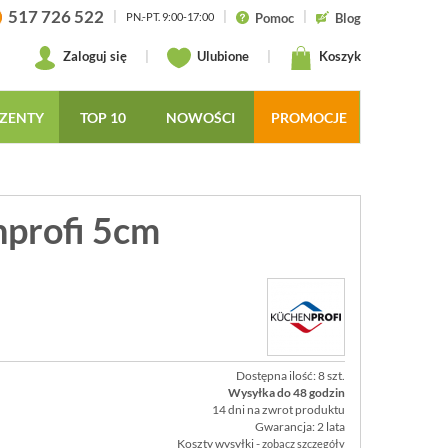
517 726 522
|
|
|
Pomoc
Blog
PN.-PT. 9:00-17:00
Zaloguj się
|
Ulubione
|
Koszyk
ZENTY
TOP 10
NOWOŚCI
PROMOCJE
nprofi 5cm
Dostępna ilość: 8 szt.
Wysyłka do 48 godzin
14 dni na zwrot produktu
Gwarancja: 2 lata
Koszty wysyłki -
zobacz szczegóły