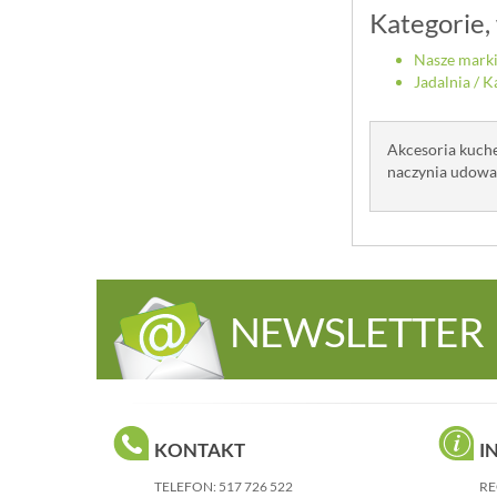
Kategorie,
Nasze mark
Jadalnia
/
K
Akcesoria kuche
naczynia udowad
NEWSLETTER
KONTAKT
I
TELEFON:
517 726 522
RE