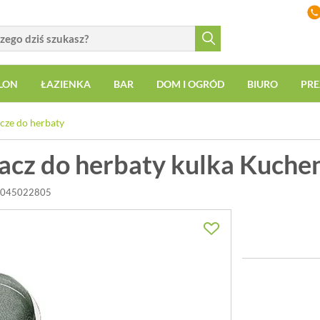
LON
ŁAZIENKA
BAR
DOM I OGRÓD
BIURO
PRE
cze do herbaty
acz do herbaty kulka Kuche
-1045022805