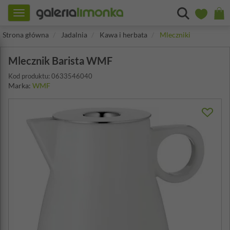
Toggle
navigation
Strona główna
Jadalnia
Kawa i herbata
Mleczniki
Mlecznik Barista WMF
Kod produktu: 0633546040
Marka:
WMF