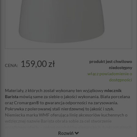
159,00 zł
produkt jest chwilowo
CENA:
niedostępny
włącz powiadomienie o
dostępności
Materiały, z których został wykonany ten wyjątkowy
mlecznik
Barista
mówią same za siebie o jakości wykonania. Biała porcelana
oraz Cromargan® to gwarancja odporności na zarysowania.
Pokrywka z polerowanej stali nierdzewnej to jakość i szyk.
Niemiecka marka WMF oferująca linię akcesoriów kuchennych o
wdzięcznej nazwie Barista obrała sobie za cel stworzenie
wyjątkowej oferty – pełnej produktów eleganckich, funkcjonalnych
Rozwiń
i niezawodnych w domowym wyposażeniu. Jednak prezentowany