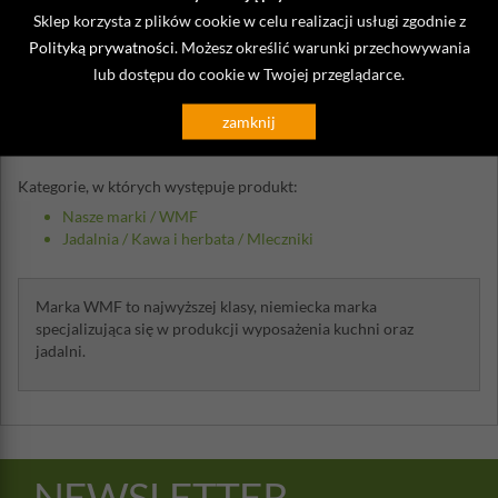
Sklep korzysta z plików cookie w celu realizacji usługi zgodnie z
Opinie o Mlecznik Barista WMF
Polityką prywatności
. Możesz określić warunki przechowywania
lub dostępu do cookie w Twojej przeglądarce.
Napisz własną opinię
zamknij
Kategorie, w których występuje produkt:
Nasze marki
/
WMF
Jadalnia
/
Kawa i herbata
/
Mleczniki
Marka WMF to najwyższej klasy, niemiecka marka
specjalizująca się w produkcji wyposażenia kuchni oraz
jadalni.
NEWSLETTER