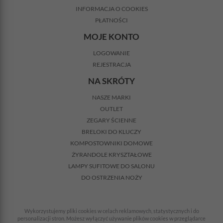
INFORMACJA O COOKIES
PŁATNOŚCI
MOJE KONTO
LOGOWANIE
REJESTRACJA
NA SKRÓTY
NASZE MARKI
OUTLET
ZEGARY ŚCIENNE
BRELOKI DO KLUCZY
KOMPOSTOWNIKI DOMOWE
ŻYRANDOLE KRYSZTAŁOWE
LAMPY SUFITOWE DO SALONU
DO OSTRZENIA NOŻY
Wykorzystujemy pliki cookies w celach reklamowych, statystycznych i do
personalizacji stron. Możesz wyłączyć używanie plików cookies w przeglądarce