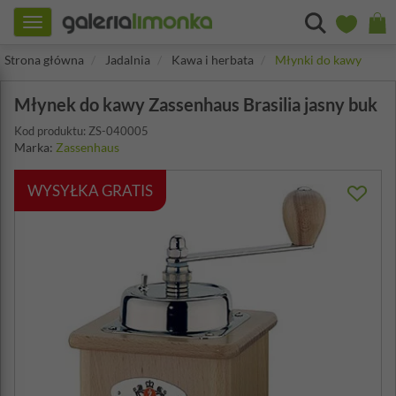
Toggle
navigation
Strona główna
Jadalnia
Kawa i herbata
Młynki do kawy
Młynek do kawy Zassenhaus Brasilia jasny buk
Kod produktu: ZS-040005
Marka:
Zassenhaus
WYSYŁKA GRATIS