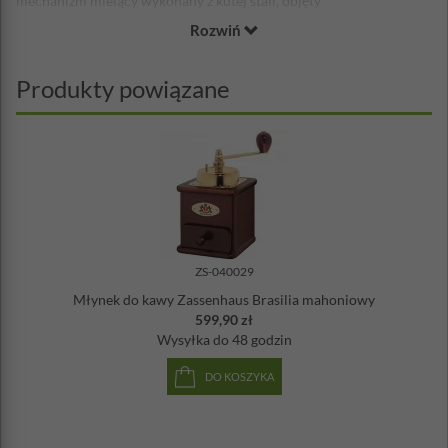
mechanizm mielący wykonany z kutej stali, objęty
dwodziestopięcioletnią gwarancją producenta. Dzięki płynnej
Rozwiń
regulacji grubości mielenia, można dostosować grubość przemiału
do każdego sposobu parzenia kawy. To wspaniała propozycja dla
koneserów picia kawy. Młynek świetnie spełni swoją
Produkty powiązane
funkcję, będzie również stylowym dodatkiem do twojej kuchni.
Materiał: drewno bukowe
Wymiary: 12 x 12,5 x 20 cm
ZS-040029
Młynek do kawy Zassenhaus Brasilia mahoniowy
599,90 zł
Wysyłka
do 48 godzin
DO KOSZYKA