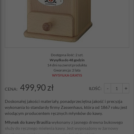
Dostępna ilość: 2 szt.
Wysyłka do 48 godzin
14 dni na zwrot produktu
Gwarancja: 2 lata
WYSYŁKA GRATIS
499,90 zł
-
+
ILOŚĆ:
CENA:
Doskonałej jakości materiały, ponadprzeciętna jakość i precyzja
wykonania to standardy firmy Zassenhaus, która od 1867 roku jest
wiodącym producentem ręcznych młynków do kawy.
Młynek do kawy Brasilia
wykonany z jasnego drewna bukowego
służy do ręcznego mielenia kawy. Jest wyposażony w żarnowy