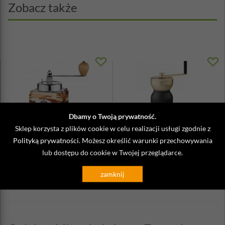
Zobacz także
Dbamy o Twoją prywatność.
Sklep korzysta z plików cookie w celu realizacji usługi zgodnie z
Polityką prywatności
. Możesz określić warunki przechowywania
Młynek do kawy drewniany z
Młynek do kawy ręczny Collar
lub dostępu do cookie w Twojej przeglądarce.
korbką Zassenhaus Montevideo
Stelton
699,90 zł
480,00 zł
zamknij