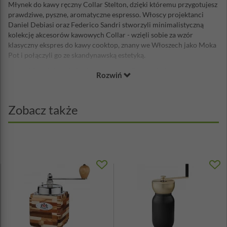
Młynek do kawy ręczny Collar Stelton, dzięki któremu przygotujesz
prawdziwe, pyszne, aromatyczne espresso. Włoscy projektanci
Daniel Debiasi oraz Federico Sandri stworzyli minimalistyczną
kolekcję akcesorów kawowych Collar - wzięli sobie za wzór
klasyczny ekspres do kawy cooktop, znany we Włoszech jako Moka
Pot i połączyli go ze skandynawską estetyką.
Materiał: stal nierdzewna, ceramika, mosiądz
Rozwiń
Wysokość: 14,5 cm
Wymiary: 19,6 x 11 cm
Projekt: Daniel Debiasi & Federico Sandri
Zobacz także