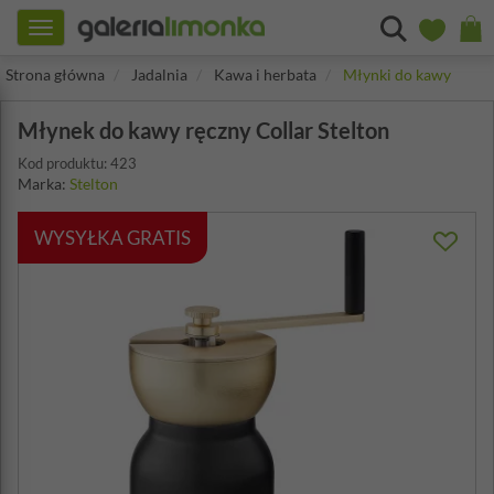
Toggle
navigation
Strona główna
Jadalnia
Kawa i herbata
Młynki do kawy
Młynek do kawy ręczny Collar Stelton
Kod produktu: 423
Marka:
Stelton
WYSYŁKA GRATIS