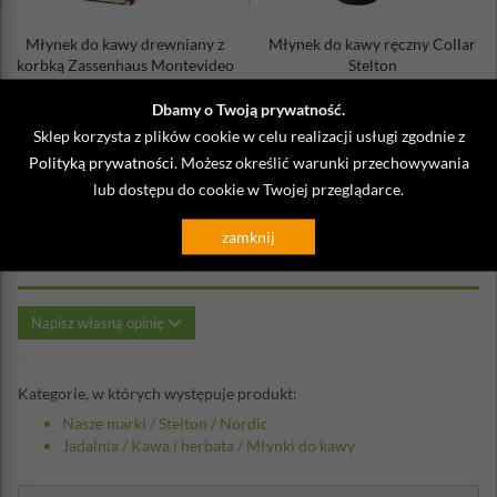
Młynek do kawy drewniany z
Młynek do kawy ręczny Collar
korbką Zassenhaus Montevideo
Stelton
699,90 zł
480,00 zł
Dbamy o Twoją prywatność.
Sklep korzysta z plików cookie w celu realizacji usługi zgodnie z
Polityką prywatności
. Możesz określić warunki przechowywania
lub dostępu do cookie w Twojej przeglądarce.
Opinie o Młynek do kawy ręczny Collar
zamknij
Stelton
Napisz własną opinię
Kategorie, w których występuje produkt:
Nasze marki
/
Stelton
/
Nordic
Jadalnia
/
Kawa i herbata
/
Młynki do kawy