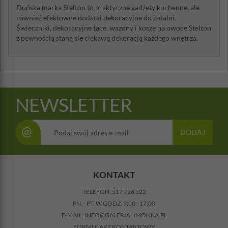
Duńska marka Stelton to praktyczne gadżety kuchenne, ale
również efektowne dodatki dekoracyjne do jadalni.
Świeczniki, dekoracyjne tace, wazony i kosze na owoce Stelton
z pewnością staną się ciekawą dekoracją każdego wnętrza.
NEWSLETTER
@
DODAJ
KONTAKT
TELEFON:
517 726 522
PN. - PT. W GODZ. 9:00 - 17:00
E-MAIL:
INFO@GALERIALIMONKA.PL
FORMULARZ KONTAKTOWY