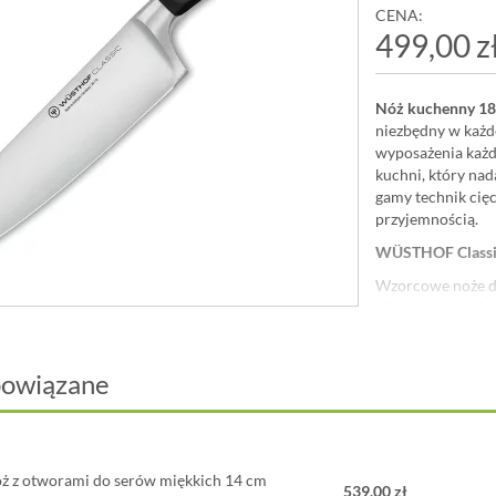
CENA:
499,00 z
Nóż kuchenny 18
niezbędny w każd
wyposażenia każde
kuchni, który nad
gamy technik cięci
przyjemnością.
WÜSTHOF Classic|
Wzorcowe noże do
nitowany projekt 
równowadze, ta w 
ponad 70 kształto
można się zmierzy
powiązane
nożom z serii WÜ
Wyprodukowane w
Materiał:
ż z otworami do serów miękkich 14 cm
ostr
539,00 zł