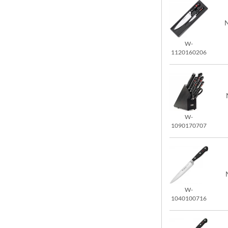
N
W-
1120160206
W-
1090170707
W-
1040100716