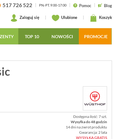
517 726 522
|
|
|
Pomoc
Blog
PN.-PT. 9:00-17:00
Zaloguj się
|
Ulubione
|
Koszyk
ZENTY
TOP 10
NOWOŚCI
PROMOCJE
ic
Dostępna ilość: 7 szt.
Wysyłka do 48 godzin
14 dni na zwrot produktu
Gwarancja: 2 lata
WYSYŁKA GRATIS