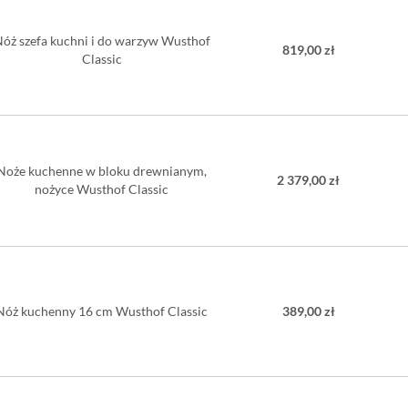
óż szefa kuchni i do warzyw Wusthof
819,00 zł
Classic
Noże kuchenne w bloku drewnianym,
2 379,00 zł
nożyce Wusthof Classic
Nóż kuchenny 16 cm Wusthof Classic
389,00 zł