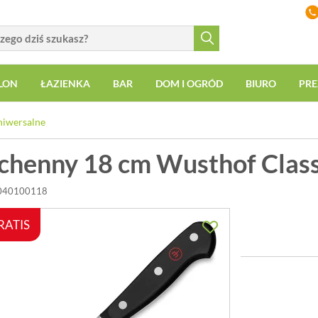
LON
ŁAZIENKA
BAR
DOM I OGRÓD
BIURO
PRE
niwersalne
chenny 18 cm Wusthof Class
1040100118
RATIS