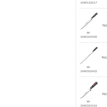
1040132617
Nó
W-
1040102920
Nóż
W-
1040102432
Nó
W-
1040101416