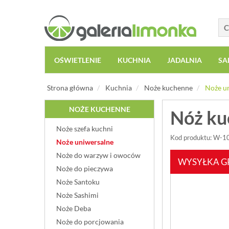
OŚWIETLENIE
KUCHNIA
JADALNIA
SA
Strona główna
Kuchnia
Noże kuchenne
Noże u
NOŻE KUCHENNE
Nóż ku
Noże szefa kuchni
Kod produktu: W-
Noże uniwersalne
Noże do warzyw i owoców
WYSYŁKA G
Noże do pieczywa
Noże Santoku
Noże Sashimi
Noże Deba
Noże do porcjowania