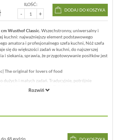
ILOŚĆ:
ł
DODAJ DO KOSZYKA
-
+
 cm Wusthof Classic
. Wszechstronny, uniwersalny i
ej kuchni: najważniejszy element podstawowego
go amatora i profesjonalnego szefa kuchni, Nóż szefa
aje się do większości zadań w kuchni, do najszerszej
a i siekania, sprawia, że ​​przygotowywanie posiłków jest
 The original for lovers of food
 dużych i małych zadań. Tradycyjnie, potrójnie
jest ulubionym od pokoleń. Dzięki idealnej
Rozwiń
pełni kuta linia noży działa precyzyjnie i łatwo. Dzięki
m ostrzy do wyboru, nie ma zadania, z którym nie
ć. Spraw, by każde cięcie miało znaczenie dzięki Twoim
STHOF Classic.
 całości w Solingen w Niemczech.
ze
kute z jednego kawałka stali
chromowo-
do 48 godzin
DO KOSZYKA