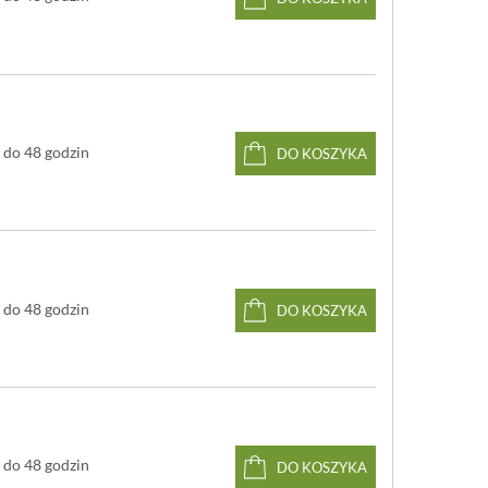
ibdenowo-wanadowej X50CrMoV15 (stop zapewniający
wiedni balans pomiędzy odpornością na korozję,
dością i odpornością na pękanie)
yt z materiału syntetycznego - polioksymetylenu
M)
o
strzy: 58
HRC
trza: 18 cm
do 48 godzin
DO KOSZYKA
kojeści: 11,2 cm
łkowita: 29,2 cm
ostrza: 4 cm
 PEtec, laserowe polerowanie
e
 myć w zmywarce
do 48 godzin
DO KOSZYKA
do 48 godzin
DO KOSZYKA