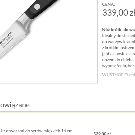
CENA:
339,00 z
Nóż krótki do wa
idealny do siekan
do warzyw kradni
z krótkim ostrze
jabłka, posieka sz
nożem do chleba,
wyposażenia, bez 
WÜSTHOF Classic|
Wzorcowe noże do
nitowany projekt 
równowadze, ta w 
ponad 70 kształto
powiązane
można się zmierzy
nożom z serii WÜ
Wyprodukowane w
ż z otworami do serów miękkich 14 cm
Materiał:
539,00 zł