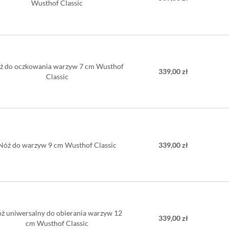
Wusthof Classic
ostr
mol
odpo
twar
uchw
(PO
ż do oczkowania warzyw 7 cm Wusthof
Twardość o
339,00 zł
Classic
Długość os
Długość ca
Ostrzenie:
Myć ręczni
Nie można
Nóż do warzyw 9 cm Wusthof Classic
339,00 zł
ż uniwersalny do obierania warzyw 12
339,00 zł
cm Wusthof Classic