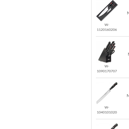
N
W-
1120160206
W-
1090170707
N
W-
1040101020