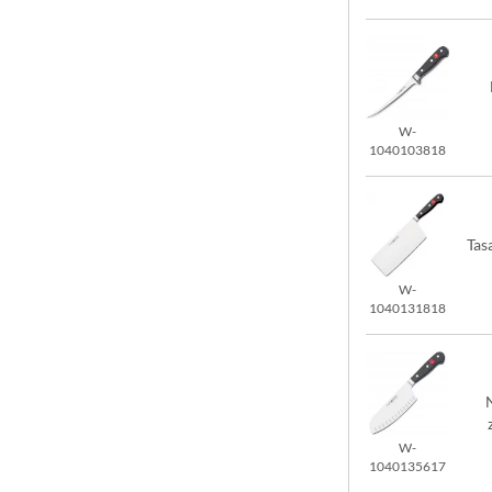
W-
1040103818
Tas
W-
1040131818
W-
1040135617