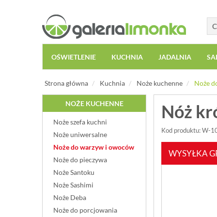
OŚWIETLENIE
KUCHNIA
JADALNIA
SA
Strona główna
Kuchnia
Noże kuchenne
Noże d
NOŻE KUCHENNE
Nóż kr
Noże szefa kuchni
Kod produktu: W-
Noże uniwersalne
Noże do warzyw i owoców
WYSYŁKA G
Noże do pieczywa
Noże Santoku
Noże Sashimi
Noże Deba
Noże do porcjowania