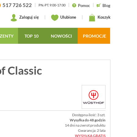
517 726 522
|
|
|
Pomoc
Blog
PN.-PT. 9:00-17:00
Zaloguj się
|
Ulubione
|
Koszyk
ZENTY
TOP 10
NOWOŚCI
PROMOCJE
f Classic
Dostępna ilość: 3 szt.
Wysyłka do 48 godzin
14 dni na zwrot produktu
Gwarancja: 2 lata
WYSYŁKA GRATIS