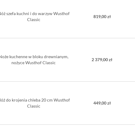
óż szefa kuchni i do warzyw Wusthof
819,00 zł
Classic
Noże kuchenne w bloku drewnianym,
2 379,00 zł
nożyce Wusthof Classic
óż do krojenia chleba 20 cm Wusthof
449,00 zł
Classic