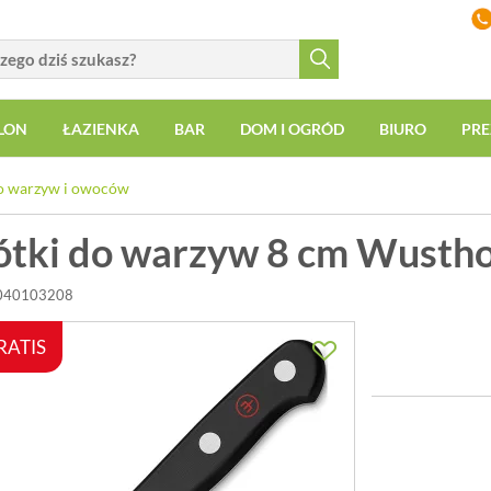
LON
ŁAZIENKA
BAR
DOM I OGRÓD
BIURO
PRE
o warzyw i owoców
ótki do warzyw 8 cm Wustho
1040103208
RATIS