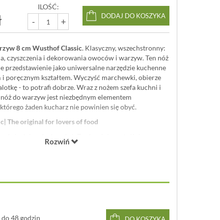
ILOŚĆ:
ł
DODAJ DO KOSZYKA
-
+
rzyw 8 cm Wusthof Classic
. Klasyczny, wszechstronny:
ia, czyszczenia i dekorowania owoców i warzyw. Ten nóż
e przedstawienie jako uniwersalne narzędzie kuchenne
m i poręcznym kształtem. Wyczyść marchewki, obierze
alotkę - to potrafi dobrze. Wraz z nożem szefa kuchni i
 nóż do warzyw jest niezbędnym elementem
którego żaden kucharz nie powinien się obyć.
 The original for lovers of food
 dużych i małych zadań. Tradycyjnie, potrójnie
Rozwiń
jest ulubionym od pokoleń. Dzięki idealnej
pełni kuta linia noży działa precyzyjnie i łatwo. Dzięki
m ostrzy do wyboru, nie ma zadania, z którym nie
ć. Spraw, by każde cięcie miało znaczenie dzięki Twoim
STHOF Classic.
 całości w Solingen w Niemczech.
do 48 godzin
DO KOSZYKA