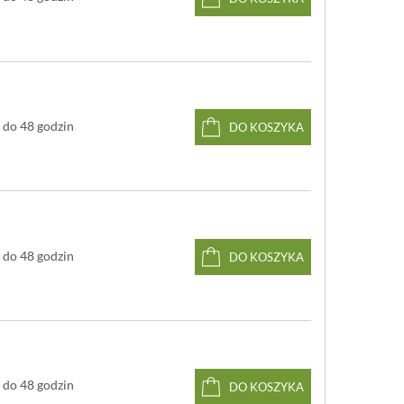
ze
kute z jednego kawałka stali
chromowo-
ibdenowo-wanadowej X50CrMoV15 (stop zapewniający
wiedni balans pomiędzy odpornością na korozję,
dością i odpornością na pękanie)
yt z materiału syntetycznego - polioksymetylenu
M)
o
strzy: 58
HRC
do 48 godzin
DO KOSZYKA
trza: 8 cm
łkowita: 17 cm cm
 PEtec, laserowe polerowanie
e
 myć w zmywarce
do 48 godzin
DO KOSZYKA
do 48 godzin
DO KOSZYKA