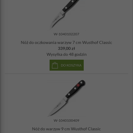
Szerokość ostrza: 2,5 cm
Długość całkowita: 30,8 cm
Ostrzenie: PEtec, laserowe polerowanie
Myć ręcznie
Nie można myć w zmywarce
W-1040102207
Nóż do oczkowania warzyw 7 cm Wusthof Classic
339,00 zł
Wysyłka
do 48 godzin
DO KOSZYKA
W-1040100409
Nóż do warzyw 9 cm Wusthof Classic