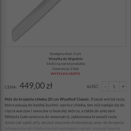
Dostępna ilość: 2 szt.
Wysyłka do 48 godzin
14 dni na zwrot produktu
Gwarancja: 2 lata
WYSYŁKA GRATIS
449,00 zł
-
+
ILOŚĆ:
CENA:
Nóż do krojenia chleba 20 cm Wusthof Classic
. Klasyk wśród noży,
które pasują do każdej kuchni: oprócz chleba, ten nóż nadaje się do
cięcia warzyw i owoców o twardej skórce, a także do pieczeni.
Wklęsła (zakrzywiona do wewnątrz), ząbkowana krawędź noża
działa jak ząbki piły, ale jest znacznie drobniejsza, więc do krojenia
jakiegokolwiek chleba nie jest wymagany nacisk, a nawet twarda