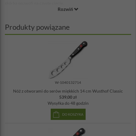
skórka pozwoli na czyste cięcie.
Rozwiń
WÜSTHOF Classic| The original for lovers of food
Wzorcowe noże do dużych i małych zadań. Tradycyjnie, potrójnie
Produkty powiązane
nitowany projekt jest ulubionym od pokoleń. Dzięki idealnej
równowadze, ta w pełni kuta linia noży działa precyzyjnie i łatwo.
Dzięki ponad 70 kształtom ostrzy do wyboru, nie ma zadania, z
którym nie można się zmierzyć. Spraw, by każde cięcie miało
znaczenie dzięki Twoim nożom z serii WÜSTHOF Classic.
Wyprodukowane w całości w Solingen w Niemczech.
Materiał:
ostrze
kute z jednego kawałka stali
chromowo-
molibdenowo-wanadowej X50CrMoV15 (stop
W-1040132714
zapewniający odpowiedni balans pomiędzy
Nóż z otworami do serów miękkich 14 cm Wusthof Classic
odpornością na korozję, twardością i odpornością na
539,00 zł
pękanie)
Wysyłka
do 48 godzin
uchwyt z materiału syntetycznego - polioksymetylenu
(POM)
DO KOSZYKA
o
Twardość ostrzy: 58
HRC
Długość ostrza: 20 cm
Długość rękojeści: 10,8 cm