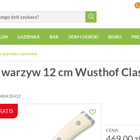
LON
ŁAZIENKA
BAR
DOM I OGRÓD
BIURO
PRE
o warzyw i owoców
 warzyw 12 cm Wusthof Cla
1040430412
RATIS
CENA:
469,00 z