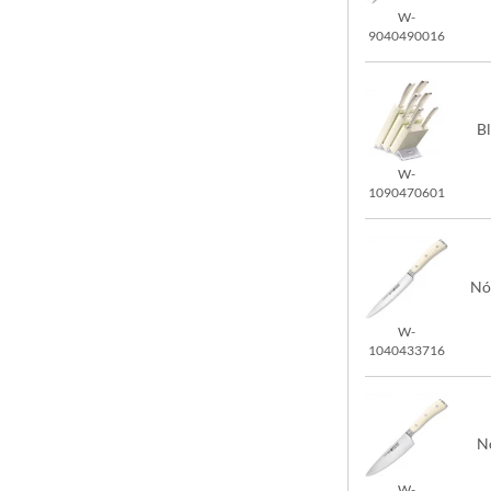
W-
9040490016
B
W-
1090470601
Nó
W-
1040433716
N
W-