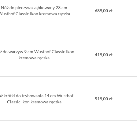
Ergonomiczny uch
Nóż do pieczywa ząbkowany 23 cm
689,00 zł
elegancko naniesi
Wusthof Classic Ikon kremowa rączka
Materiał:
ostr
uchw
Twardość o
Ostrzenie:
ż do warzyw 9 cm Wusthof Classic Ikon
Długość os
419,00 zł
kremowa rączka
Szerokość 
Długość ca
Waga: 81g
Myć ręczni
Nie można
Wyproduko
ż krótki do trybowania 14 cm Wusthof
519,00 zł
Classic Ikon kremowa rączka