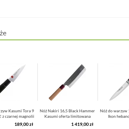
że
rzyw Kasumi Tora 9
Nóż Nakiri 16,5 Black Hammer
Nóż do warzyw 
 z czarnej magnolii
Kasumi oferta limitowana
Ikon heban
189,00 zł
1 419,00 zł