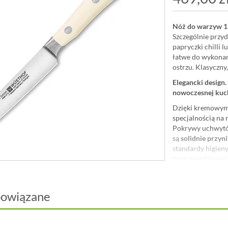
Nóż do warzyw 1
Szczególnie przyd
papryczki chilli 
łatwe do wykonan
ostrzu. Klasyczny
Elegancki design
nowoczesnej kuc
Dzięki kremowym u
specjalnością na 
Pokrywy uchwytów
są
solidnie przyn
standardy higieny
bezkrawędziowej k
dłoni
i jest skute
przez bardzo dług
siekanie i porcjo
powiązane
Masa noża jest zm
oszczędność energ
całego ostrza.