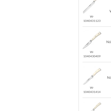
W-
1040431123
Nó
W-
1040430409
Nó
W-
1040431414