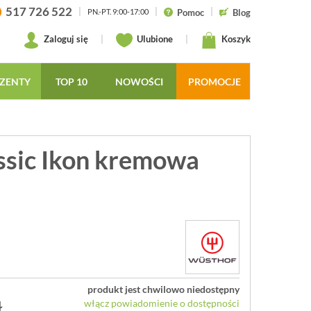
517 726 522
|
|
|
Pomoc
Blog
PN.-PT. 9:00-17:00
Zaloguj się
|
Ulubione
|
Koszyk
ZENTY
TOP 10
NOWOŚCI
PROMOCJE
ssic Ikon kremowa
produkt jest chwilowo niedostępny
ł
włącz powiadomienie o dostępności