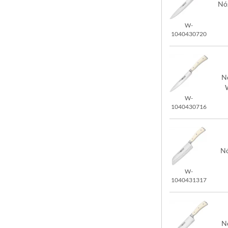
Nó
W-
1040430720
N
W-
1040430716
Nó
W-
1040431317
N