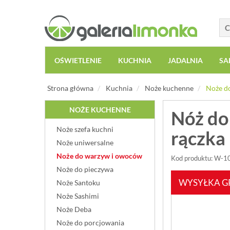
OŚWIETLENIE
KUCHNIA
JADALNIA
SA
Strona główna
Kuchnia
Noże kuchenne
Noże d
NOŻE KUCHENNE
Nóż do
Noże szefa kuchni
rączka
Noże uniwersalne
Noże do warzyw i owoców
Kod produktu: W-
Noże do pieczywa
WYSYŁKA G
Noże Santoku
Noże Sashimi
Noże Deba
Noże do porcjowania