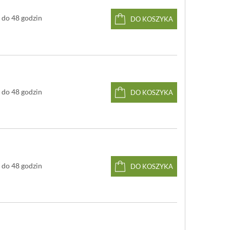
wyt nie tylko zapewnia doskonały chwyt; ma również
do 48 godzin
DO KOSZYKA
one laserem - trójzębne logo marki.
ze: kute z kawałka stopu stali X50CrMoV15
yt: materiał syntetyczny
o
strza: 58
HRC
 PEtec, laserowe polerowanie
trza: 12 cm
do 48 godzin
DO KOSZYKA
ostrza: 2 cm
łkowita: 22,9 cm
e
 myć w zmywarce
wany w Niemczech (Solingen)
do 48 godzin
DO KOSZYKA