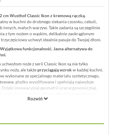
2 cm Wusthof Classic Ikon z kremową rączką
.
atny w kuchni do drobnego siekania czosnku, cebuli,
lub innych, małych warzyw. Takie zadania są szczególnie
ia z tym nożem o wąskim, delikatnie zaokrąglonym
, trzyczęściowy uchwyt idealnie pasuje do Twojej dłoni.
. Wyjątkowa funkcjonalność. Jasna alternatywa do
hni.
chwytom noże z serii Classic Ikon są nie tylko
rynku noży, ale także
przyciągają wzrok
w każdej kuchni.
 wykonane ze specjalnego materiału syntetycznego,
itowane
, gładko wyszlifowane i spełniają najwyższe
. Dzięki innowacyjnej geometrii oraz ergonomicznej,
onstrukcji rękojeści, nóż jest
idealnie wyważony w
Rozwiń
czny w użyciu.
Ostrza są bardzo ostre
i pozostaną tak
i czas. Specjalna jakość wykonania sprawia, że cięcie,
wanie to przyjemność.
niejszona dzięki smukłej konstrukcji. Pozwala to na
ii. Ponadto konstrukcja pozwala na użycie i ostrzenie