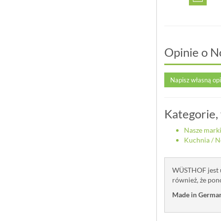
Opinie o N
Napisz własną op
Kategorie,
Nasze mark
Kuchnia
/
N
WÜSTHOF jest u
również, że pon
Made in German