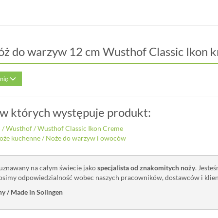
óż do warzyw 12 cm Wusthof Classic Ikon 
inię
 w których występuje produkt:
i
/
Wusthof
/
Wusthof Classic Ikon Creme
oże kuchenne
/
Noże do warzyw i owoców
znawany na całym świecie jako
specjalista od znakomitych noży
. Jeste
osimy odpowiedzialność wobec naszych pracowników, dostawców i klient
y / Made in Solingen