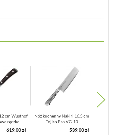
12 cm Wusthof
Nóż kuchenny Nakiri 16,5 cm
Nóż do siekania
owa rączka
Tojiro Pro VG-10
profesjonalny 22 cm 
VG-10
619,00 zł
539,00 zł
1 