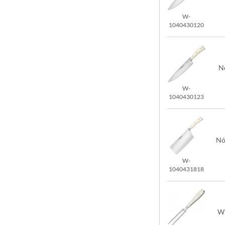
W-
1040430120
N
W-
1040430123
Nó
W-
1040431818
Wi