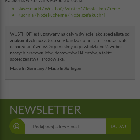
Kategorie, w których występuje produkt:
Nasze marki
/
Wusthof
/
Wusthof Classic Ikon Creme
Kuchnia
/
Noże kuchenne
/
Noże szefa kuchni
WÜSTHOF jest uznawany na całym świecie jako
specjalista od
znakomitych noży
. Jesteśmy bardzo dumni z tej reputacji, ale
oznacza to również, że ponosimy odpowiedzialność wobec
naszych pracowników, dostawców i klientów, a także
społeczeństwa i środowiska.
Made in Germany / Made in Solingen
NEWSLETTER
@
DODAJ