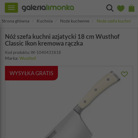
Toggle
navigation
Strona główna
Kuchnia
Noże kuchenne
Noże szefa kuchni
Nóż szefa kuchni azjatycki 18 cm Wusthof
Classic Ikon kremowa rączka
Kod produktu: W-1040431818
Marka:
Wusthof
WYSYŁKA GRATIS