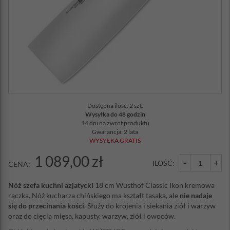
Dostępna ilość: 2 szt.
Wysyłka do 48 godzin
14 dni na zwrot produktu
Gwarancja: 2 lata
WYSYŁKA GRATIS
1 089,00 zł
-
+
ILOŚĆ:
CENA:
Nóż szefa kuchni azjatycki
18 cm Wusthof Classic Ikon kremowa
rączka. Nóż kucharza chińskiego ma kształt tasaka, ale
nie nadaje
się do przecinania kości
. Służy do krojenia i siekania ziół i warzyw
oraz do cięcia mięsa, kapusty, warzyw, ziół i owoców.