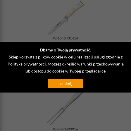
W-1040431414
Nóż krótki do trybowania 14 cm Wusthof Classic Ikon
Dbamy o Twoją prywatność.
kremowa rączka
Sklep korzysta z plików cookie w celu realizacji usługi zgodnie z
519,00 zł
Polityką prywatności
. Możesz określić warunki przechowywania
Wysyłka
do 48 godzin
lub dostępu do cookie w Twojej przeglądarce.
DO KOSZYKA
zamknij
W-9040490016