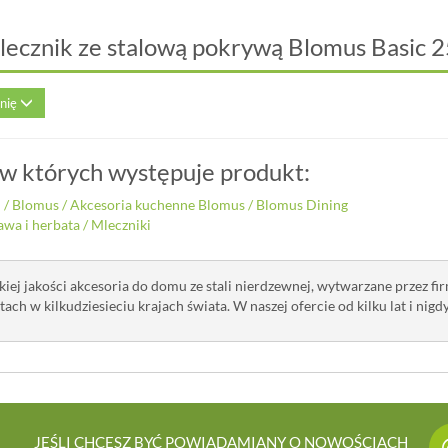
lecznik ze stalową pokrywą Blomus Basic 
inię
 w których występuje produkt:
i
/
Blomus
/
Akcesoria kuchenne Blomus
/
Blomus Dining
awa i herbata
/
Mleczniki
iej jakości akcesoria do domu ze stali nierdzewnej, wytwarzane przez 
ach w kilkudziesieciu krajach świata. W naszej ofercie od kilku lat i nigd
JEŚLI CHCESZ BYĆ POWIADAMIANY O NOWOŚCIACH