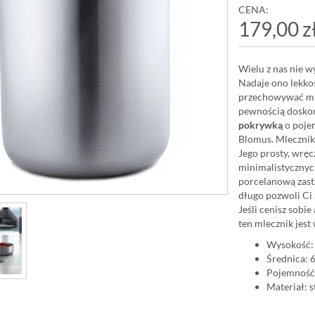
CENA:
179,00 z
Wielu z nas nie w
Nadaje ono lekkoś
przechowywać mle
pewnością doskon
pokrywką
o poje
Blomus. Mlecznik 
Jego prosty, wręc
minimalistycznych
porcelanową zast
długo pozwoli Ci
Jeśli cenisz sobie
ten mlecznik jest 
Wysokość:
Średnica: 
Pojemność
Materiał: 