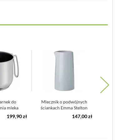
arnek do
Mlecznik o podwójnych
Dozowniki do cukru i
nia mleka
ściankach Emma Stelton
Blomus Macch
profi
niebieski
199,90 zł
147,00 zł
2