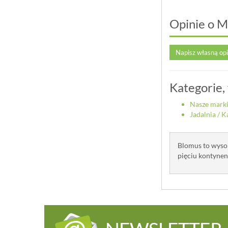
Opinie o M
Napisz własną op
Kategorie,
Nasze mark
Jadalnia
/
K
Blomus to wysok
pięciu kontynent