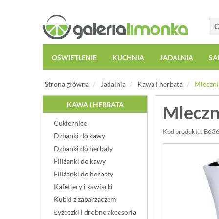
OŚWIETLENIE
KUCHNIA
JADALNIA
SA
Strona główna
Jadalnia
Kawa i herbata
Mleczni
KAWA I HERBATA
Mleczn
Cukiernice
Kod produktu: B63
Dzbanki do kawy
Dzbanki do herbaty
Filiżanki do kawy
Filiżanki do herbaty
Kafetiery i kawiarki
Kubki z zaparzaczem
Łyżeczki i drobne akcesoria