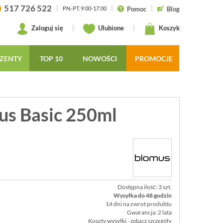
517 726 522
|
|
|
Pomoc
Blog
PN.-PT. 9:00-17:00
Zaloguj się
|
Ulubione
|
Koszyk
ZENTY
TOP 10
NOWOŚCI
PROMOCJE
us Basic 250ml
Dostępna ilość: 3 szt.
Wysyłka do 48 godzin
14 dni na zwrot produktu
Gwarancja: 2 lata
Koszty wysyłki -
zobacz szczegóły