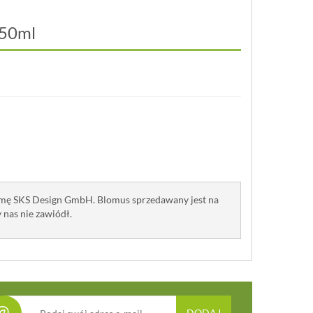
250ml
firmę SKS Design GmbH. Blomus sprzedawany jest na
y nas nie zawiódł.
@
DODAJ