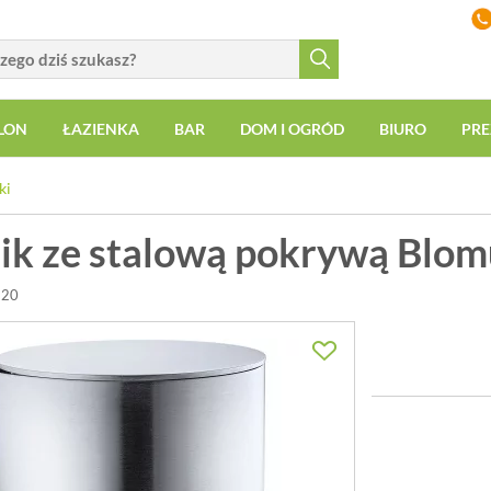
LON
ŁAZIENKA
BAR
DOM I OGRÓD
BIURO
PRE
ki
ik ze stalową pokrywą Blom
620