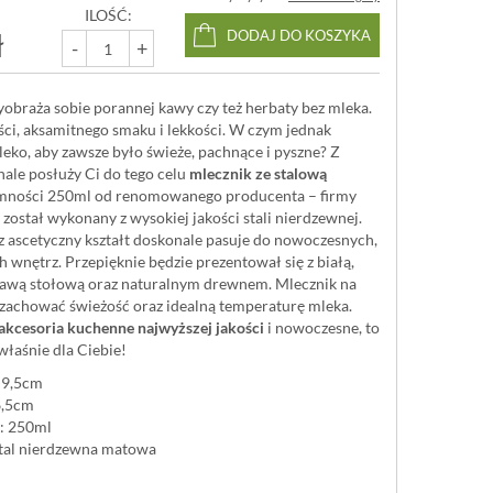
ILOŚĆ:
ł
DODAJ DO KOSZYKA
-
+
yobraża sobie porannej kawy czy też herbaty bez mleka.
ci, aksamitnego smaku i lekkości. W czym jednak
ko, aby zawsze było świeże, pachnące i pyszne? Z
ale posłuży Ci do tego celu
mlecznik ze stalową
mności 250ml od renomowanego producenta – firmy
został wykonany z wysokiej jakości stali nierdzewnej.
z ascetyczny kształt doskonale pasuje do nowoczesnych,
 wnętrz. Przepięknie będzie prezentował się z białą,
awą stołową oraz naturalnym drewnem. Mlecznik na
 zachować świeżość oraz idealną temperaturę mleka.
akcesoria kuchenne najwyższej jakości
i nowoczesne, to
właśnie dla Ciebie!
 9,5cm
6,5cm
: 250ml
stal nierdzewna matowa