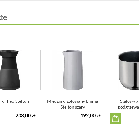
że
ik Theo Stelton
Mlecznik izolowany Emma
Stalowy g
Stelton szary
podgrzewa
Kuchen
238,00 zł
192,00 zł