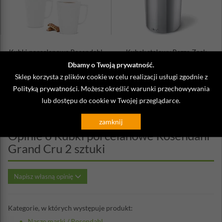
Ilość w zestawie: 2 sztuki
Można myć w zmywarce
Można używać w kuchence mikrofalowej
Kubki porcelanowe Rosendahl
Kubek stalowy Rezzo Zack
Grand Cru 2 sztuki
Dbamy o Twoją prywatność.
148,00 zł
93,00 zł
Sklep korzysta z plików cookie w celu realizacji usługi zgodnie z
Polityką prywatności
. Możesz określić warunki przechowywania
lub dostępu do cookie w Twojej przeglądarce.
zamknij
Opinie o Kubki porcelanowe Rosendahl
Grand Cru 2 sztuki
Napisz własną opinię
Kategorie, w których występuje produkt:
Nasze marki
/
Rosendahl