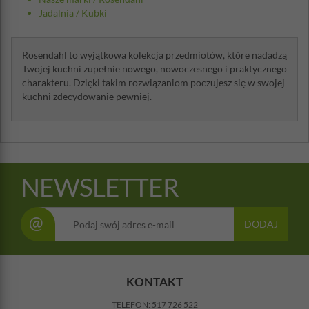
Jadalnia
/
Kubki
Rosendahl to wyjątkowa kolekcja przedmiotów, które nadadzą
Twojej kuchni zupełnie nowego, nowoczesnego i praktycznego
charakteru. Dzięki takim rozwiązaniom poczujesz się w swojej
kuchni zdecydowanie pewniej.
NEWSLETTER
@
DODAJ
KONTAKT
TELEFON:
517 726 522