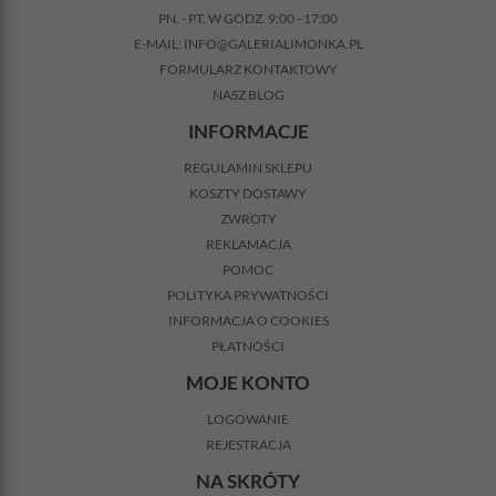
PN. - PT. W GODZ. 9:00 - 17:00
E-MAIL:
INFO@GALERIALIMONKA.PL
FORMULARZ KONTAKTOWY
NASZ BLOG
INFORMACJE
REGULAMIN SKLEPU
KOSZTY DOSTAWY
ZWROTY
REKLAMACJA
POMOC
POLITYKA PRYWATNOŚCI
INFORMACJA O COOKIES
PŁATNOŚCI
MOJE KONTO
LOGOWANIE
REJESTRACJA
NA SKRÓTY