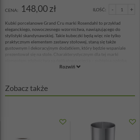
148,00 zł
-
+
ILOŚĆ:
CENA:
Kubki porcelanowe Grand Cru marki Rosendahl to przykład
eleganckiego, nowoczesnego wzornictwa, nawiązującego do
stylistyki skandynawskiej. Takie kubeczki będą więc nie tylko
praktycznym elementem zastawy stołowej, staną się także
gustownym i dekoracyjnym dodatkiem, który będzie wspaniale
prezentował się na stole. Charakterystycznym dla tej marki
elementem zdobnictwa są delikatne nacięcia – subtelna ozdoba,
Rozwiń
dobrze wpisująca się w minimalistyczne klimaty. Takie wykonane z
najwyższej jakości porcelany kubki są doskonałe zarówno do
codziennego użytku, jak i na wystawne przyjęcia. Użyjesz ich
zarówno do porannej kawy jak i gorącej czekolady czy
Zobacz także
popołudniowej herbaty. Jeśli szukasz pięknych, efektownych
kubków, o uniwersalnym designie, ponadczasowych i
wytrzymałych – ten zestaw jest idealny dla Ciebie!
Materiał: porcelana
Średnica podstawy: 8cm
Wymiary u góry: 8,5 x 11,5cm
Wysokość: 11cm
Pojemność: 340ml