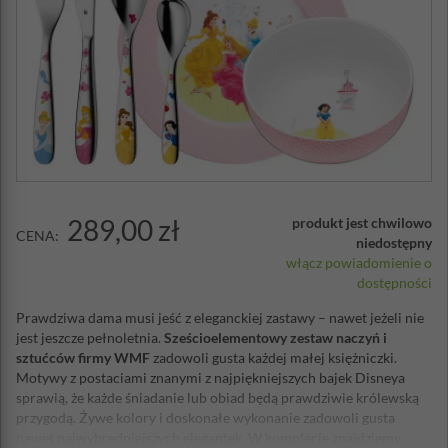
289,00 zł
produkt jest chwilowo
CENA:
niedostępny
włącz powiadomienie o
dostępności
Prawdziwa dama musi jeść z eleganckiej zastawy – nawet jeżeli nie
jest jeszcze pełnoletnia.
Sześcioelementowy zestaw naczyń i
sztućców firmy WMF
zadowoli gusta każdej małej księżniczki.
Motywy z postaciami znanymi z najpiękniejszych bajek Disneya
sprawią, że każde śniadanie lub obiad będą prawdziwie królewską
przygodą. Żywe kolory i doskonałe wykonanie zadowoli gusta
nawet najwybredniejszych elegantek. W komplecie znajdziemy