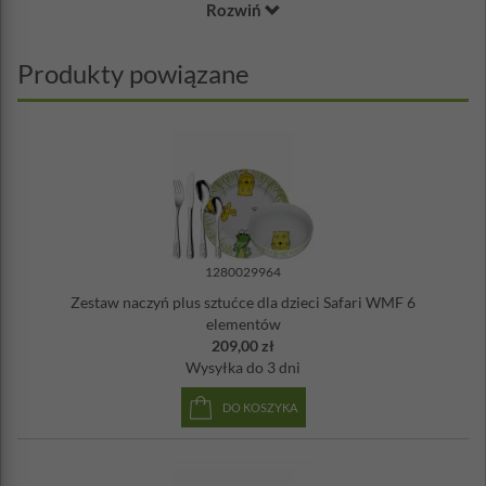
Rozwiń
talerzyk o średnicy 18 cm, miseczkę o średnicy 13,5 cm, łyżkę,
łyżeczkę, nóż i widelec. Każdy element zestawu udekorowany został
wzorami z postaciami księżniczek, kwiatkami i serduszkami.
Produkty powiązane
Naczynia wykonano z wytrzymałej porcelany, a do stworzenia
sztućców użyto szlachetnej stali nierdzewnej. Wszystkie części
można bez żadnego problemu myć w automatycznej zmywarce do
naczyń. Wyjątkowy, dziewczęcy design z pewnością stanie się
powodem wielkiej radości każdej małej damy – rodziców ucieszy
doskonała jakość wykonania i dbałość o bezpieczeństwo dziecka.
Idealny prezent dla przyszłej cesarzowej!
Materiał: porcelana, stal nierdzewna 18/10
Zestaw zawiera:
1280029964
talerzyk, średnica 18 cm
Zestaw naczyń plus sztućce dla dzieci Safari WMF 6
miseczka, średnica 13,5 cm
elementów
łyżka 15,5 cm
209,00 zł
widelec 15 cm
Wysyłka
do 3 dni
nóż 17cm
łyżeczka 13 cm
DO KOSZYKA
Można myć w zmywarce