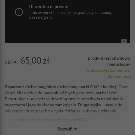
65,00 zł
produkt jest chwilowo
CENA:
niedostępny
włącz powiadomienie o
dostępności
Zaparzacz do herbaty, sitko do herbaty
marki OXO z kolekcji Good
Grips. Niezbędne do parzenia różnych gatunków herbat i ziół.
Przesunięcie pokrętła w dowolną stronę umożliwia napełnienie
zaparzacza i jego dokładne zamknięcie. Długa szyjka - pasuje do
większości dostępnych na rynku filiżanek, kubków i szklanek.
Materiał: tworzywo sztuczne bez BPA
Średnica: 4cm
Rozwiń
Długość: 18cm