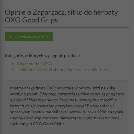
Opinie o Zaparzacz, sitko do herbaty
OXO Good Grips
Napisz własną opinię
Kategorie, w których występuje produkt:
Nasze marki
/
OXO
Jadalnia
/
Kawa i herbata
/
Zaparzacze do herbaty
Amerykańska firma OXO powstała w odpowiedzi na kilka
prostych pytań.
Dlaczego narzędzia kuchenne nie są przyjazne
dla dłoni? Dlaczego nie ma idealnie wygodnych narzędzi, z
których da się korzystać z przyjemnością?
Po badaniach i
opracowaniu setek modeli i wariantów, w roku 1990 na rynek
amerykański wypuszczono pierwszą serię piętnastu narzędzi
kuchennych OXO Good Grips.