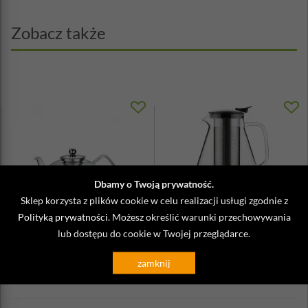
Można myć w zmywarce
Zobacz także
Dbamy o Twoją prywatność.
Sklep korzysta z plików cookie w celu realizacji usługi zgodnie z
Polityką prywatności
. Możesz określić warunki przechowywania
Dzbanek z filtrem do parzenia
Duży dzbanek szklany z
herbaty Kuchenprofi
zaparzaczem do herbaty 1,5 Litr
lub dostępu do cookie w Twojej przeglądarce.
Gi...
239,90 zł
239,90 zł
zamknij