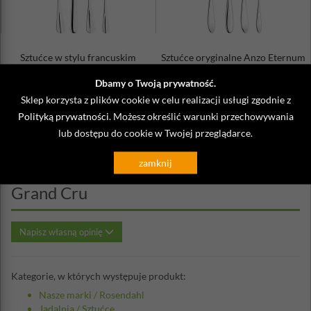
Sztućce w stylu francuskim
Sztućce oryginalne Anzo Eternum
Baguette Eternum 24 sztuki
24 sztuki
Dbamy o Twoją prywatność.
348,00 zł
579,00 zł
Sklep korzysta z plików cookie w celu realizacji usługi zgodnie z
Polityką prywatności
. Możesz określić warunki przechowywania
lub dostępu do cookie w Twojej przeglądarce.
zamknij
Opinie o Widelec do ciasta Rosendahl
Grand Cru
Napisz własną opinię
Kategorie, w których występuje produkt:
Nasze marki
/
Rosendahl
Jadalnia
/
Sztućce