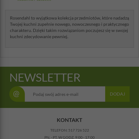
Rosendahl to wyjątkowa kolekcja przedmiotów, które nadadzą
Twojej kuchni zupełnie nowego, nowoczesnego i praktycznego
charakteru. Dzięki takim rozwiązaniom poczujesz się w swojej
kuchni zdecydowanie pewniej.
NEWSLETTER
@
DODAJ
KONTAKT
TELEFON:
517 726 522
PN. - PT. W GODZ. 9:00 - 17:00