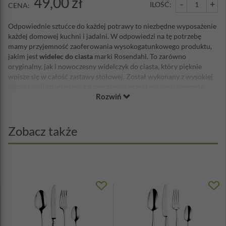
49,00 zł
-
+
ILOŚĆ:
CENA:
Odpowiednie sztućce do każdej potrawy to niezbędne wyposażenie
każdej domowej kuchni i jadalni. W odpowiedzi na tę potrzebę
mamy przyjemność zaoferowania wysokogatunkowego produktu,
jakim jest
widelec do ciasta
marki Rosendahl. To zarówno
oryginalny, jak i nowoczesny widelczyk do ciasta, który pięknie
wpisze się w całość zastawy stołowej. Został wykonany z wysokiej
jakości stali szlachetnej, co rzecz jasna przekłada się na wygodę
Rozwiń
jego użytkowania przez długi czas. Niezwykle elegancki, zwraca na
siebie uwagę poprzez delikatne zdobienie – podłużne, subtelne
nacięcie. Ten mały element to cecha charakterystyczna dla
wyjątkowej serii akcesoriów kuchennych Grand Cru. Polecamy
Zobacz także
zarówno na co dzień, jak i na święta – zawsze spisze się na medal!
Materiał: stal nierdzewna
Długość: 17cm
Można myć w zmywarce