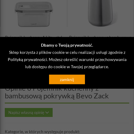
Pojemnik kuchenny 1 Litr - stal
Pojemnik kuchenny z bambusową
nierdzewna - Lurch
pokrywką Bevo Zack
Dbamy o Twoją prywatność.
79,90 zł
247,00 zł
Sklep korzysta z plików cookie w celu realizacji usługi zgodnie z
Polityką prywatności
. Możesz określić warunki przechowywania
lub dostępu do cookie w Twojej przeglądarce.
zamknij
Opinie o Pojemnik kuchenny z
bambusową pokrywką Bevo Zack
Napisz własną opinię
Kategorie, w których występuje produkt: