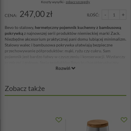
Koszty wysyłki -
zobacz szczegóły
247,00 zł
-
+
ILOŚĆ:
CENA:
Bevo to stalowy,
hermetyczny pojemnik kuchenny z bambusową
pokrywką
z najnowszej serii produktów niemieckiej marki Zack.
Niezbędne akcesorium praktycznej pani domu lubiącej minimalizm.
Stalowy walec i bambusowa pokrywka ułatwiają bezpieczne
przechowywanie półproduktów: mąki, ryżu czy cukru. Sam
pojemnik jest bardzo łatwy w czyszczeniu i konserwacji. Wystarczy
przetrzeć i gotowe. Seria produktów Bevo to charakterystyczny,
Rozwiń
przemyślany wygląd i mieszanka odnawialnych materiałów.
Wytrzymałe drewno bambusowe to zarówno ekologiczny wygląd
jak i estetyczny kontrapunkt, stanowiący harmonijne porozumienie
kontrastujących ze sobą materiałów. Takie połączenie stali z
Zobacz także
drewnem wygląda oszałamiająco dobrze, ponadto każda pokrywka
bambusowa ma swój indywidualny układ słojów.
Wysokość: 15,2 cm
Średnica: 11 cm
Pojemność: 1 Litr
Materiał: stal nierdzewna 18/10, bambus