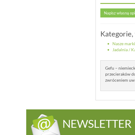
Napisz własną op
Kategorie,
Nasze mark
Jadalnia
/
K
Gefu – niemiecka
przecieraków do
zwróceniem uwa
NEWSLETTER