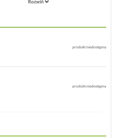
 19,8 cm
Rozwiń
z uchwytem: 13,2 cm
 10,2 cm
 300 ml - 6 kaw espresso
 na płyty ceramiczne, elektryczne, gazowe i indukcyjne
produkt niedostępny
produkt niedostępny