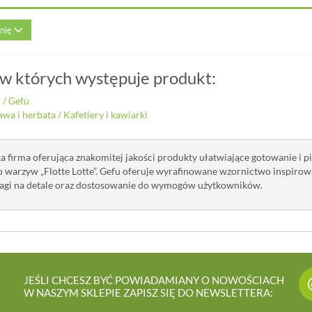
inię
 w których występuje produkt:
i
/
Gefu
awa i herbata
/
Kafetiery i kawiarki
 firma oferująca znakomitej jakości produkty ułatwiające gotowanie i pie
 warzyw „Flotte Lotte”. Gefu oferuje wyrafinowane wzornictwo inspirowa
gi na detale oraz dostosowanie do wymogów użytkowników.
JEŚLI CHCESZ BYĆ POWIADAMIANY O NOWOŚCIACH
W NASZYM SKLEPIE ZAPISZ SIĘ DO NEWSLETTERA: