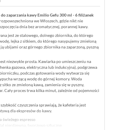
 do zaparzania kawy Emilio Gefu 300 ml - 6 filiżanek
 rozpowszechniona we Włoszech, gdzie nikt nie
ozpoczęcia dnia bez aromatycznej, porannej kawy.
na jest ze stalowego, dolnego zbiornika, do którego
odę, lejka z sitkiem, do którego nasypujemy zmieloną
 ją ubijami oraz górnego zbiornika na zaparzoną, pyszną
jest niezwykle prosta. Kawiarka po umieszczeniu na
chenka gazowa, elektryczna lub indukcyjna), podgrzewa
iorniczku, podczas gotowania wody wytwarza się
 wypycha wrzącą wodę do górnej komory. Woda
 sitko ze zmieloną kawą, zamienia się w pyszny,
. Cały proces trwa kilka minut, zależnie od pojemności
szybkość czyszczenia sprawiają, że kafeteria jest
atywą dla ekspresów do kawy.
a świeżego espresso
stal nierdzewna, tworzywo sztuczne