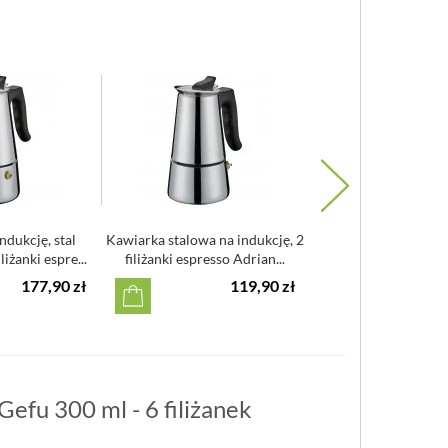
ndukcję, stal
Kawiarka stalowa na indukcję, 2
Kafeteria alumini
liżanki espre...
filiżanki espresso Adrian...
filiżanek espresso Cla
177,90 zł
119,90 zł
1
Gefu 300 ml - 6 filiżanek