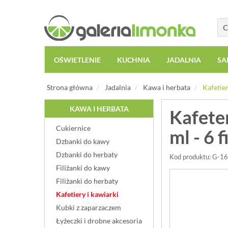
OŚWIETLENIE
KUCHNIA
JADALNIA
SA
Strona główna
Jadalnia
Kawa i herbata
Kafetier
KAWA I HERBATA
Kafete
Cukiernice
ml - 6 
Dzbanki do kawy
Dzbanki do herbaty
Kod produktu: G-1
Filiżanki do kawy
Filiżanki do herbaty
Kafetiery i kawiarki
Kubki z zaparzaczem
Łyżeczki i drobne akcesoria