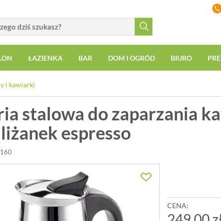
LON
ŁAZIENKA
BAR
DOM I OGRÓD
BIURO
PRE
y i kawiarki
ria stalowa do zaparzania k
filiżanek espresso
6160
CENA:
249,00 z