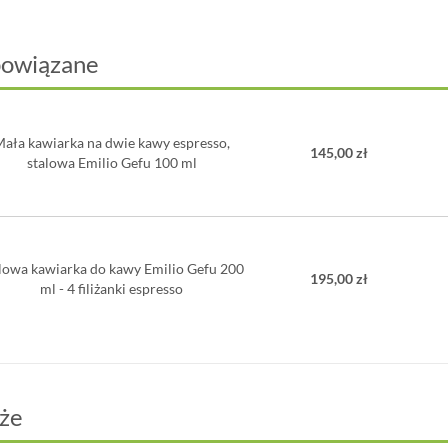
Wysokość:
Szerokość 
Głębokość:
powiązane
Pojemność:
Nadaje się
Mała kawiarka na dwie kawy espresso,
145,00 zł
stalowa Emilio Gefu 100 ml
lowa kawiarka do kawy Emilio Gefu 200
195,00 zł
ml - 4 filiżanki espresso
że