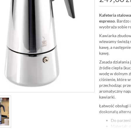
Kafeteria stalowa
espresso
. Bardzo
wyobraża sobie r
Kawiarka zbudowa
wlewamy świeżą w
kawę, a następnie
kawę.
Zasada działania 
źródle ciepła (ku
wodę w dolnym zb
ciśnienie, które
przechodząc przez
aromatyczny napar
kawiarki.
Łatwość obsługi i 
doskonałą altern
Do parzeni
Materiał: 