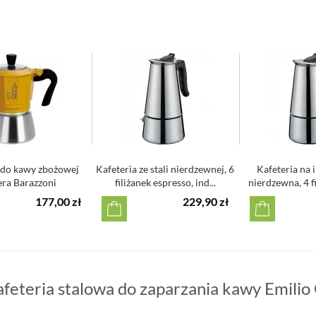
 do kawy zbożowej
Kafeteria ze stali nierdzewnej, 6
Kafeteria na i
era Barazzoni
filiżanek espresso, ind...
nierdzewna, 4 fi
177,00 zł
229,90 zł
feteria stalowa do zaparzania kawy Emilio 