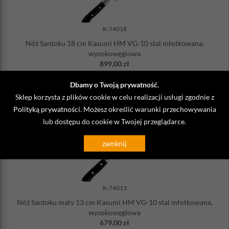
K-74018
Nóż Santoku 18 cm Kasumi HM VG-10 stal młotkowana,
wysokowęglowa
899,00 zł
Wysyłka
do 48 godzin
Dbamy o Twoją prywatność.
DO KOSZYKA
Sklep korzysta z plików cookie w celu realizacji usługi zgodnie z
Polityką prywatności
. Możesz określić warunki przechowywania
lub dostępu do cookie w Twojej przeglądarce.
zamknij
K-74013
Nóż Santoku mały 13 cm Kasumi HM VG-10 stal młotkowana,
wysokowęglowa
679,00 zł