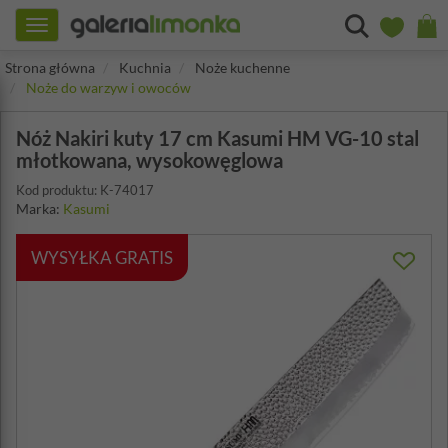
Toggle
navigation
Strona główna
Kuchnia
Noże kuchenne
Noże do warzyw i owoców
Nóż Nakiri kuty 17 cm Kasumi HM VG-10 stal
młotkowana, wysokowęglowa
Kod produktu: K-74017
Marka:
Kasumi
WYSYŁKA GRATIS