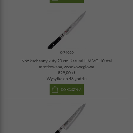
detergentem. Najlepiej zrobić to natychmiast po użyciu i
zanim jakiekolwiek produkty spożywcze będą miały szansę
wyschnąć na ostrzu. Wysuszyć do sucha miękką ściereczką.
Nie siekać na kościach ani nie otwierać puszek za pomocą
noży! Nie próbuj wycinać lub siekać mrożonych produktów
przy użyciu noży!
Noże są ostre - należy trzymać je poza zasięgiem dzieci.
WSKAZÓWKA - Wszystkie noże Kasumi (z wyjątkiem tych z
ostrzami ząbkowanymi) powinny być regularnie ostrzone w celu
K-74020
uzyskania optymalnej wydajności. Idealnie powinno się to robić za
Nóż kuchenny kuty 20 cm Kasumi HM VG-10 stal
każdym razem, gdy używasz noża. Kasumi zaleca ostrzenie noży za
młotkowana, wysokowęglowa
pomocą mokrego kamienia tzw. japońskiego.
829,00 zł
Wysyłka
do 48 godzin
DO KOSZYKA