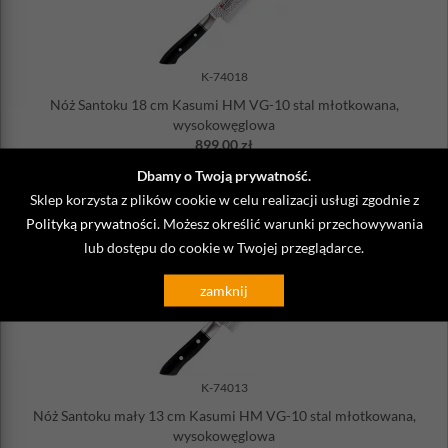
K-74018
Nóż Santoku 18 cm Kasumi HM VG-10 stal młotkowana,
wysokowęglowa
899,00 zł
Wysyłka
do 48 godzin
Dbamy o Twoją prywatność.
Sklep korzysta z plików cookie w celu realizacji usługi zgodnie z
DO KOSZYKA
Polityką prywatności
. Możesz określić warunki przechowywania
lub dostępu do cookie w Twojej przeglądarce.
zamknij
K-74013
Nóż Santoku mały 13 cm Kasumi HM VG-10 stal młotkowana,
wysokowęglowa