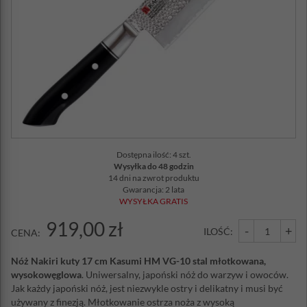
Dostępna ilość: 4 szt.
Wysyłka do 48 godzin
14 dni na zwrot produktu
Gwarancja: 2 lata
WYSYŁKA GRATIS
919,00 zł
-
+
ILOŚĆ:
CENA:
Nóż Nakiri kuty 17 cm Kasumi HM VG-10 stal młotkowana,
wysokowęglowa
. Uniwersalny, japoński nóż do warzyw i owoców.
Jak każdy japoński nóż, jest niezwykle ostry i delikatny i musi być
używany z finezją. Młotkowanie ostrza noża z wysoką