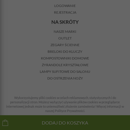
LOGOWANIE
REJESTRACJA
NA SKRÓTY
NASZE MARKI
OUTLET
ZEGARY ŚCIENNE
BRELOKI DO KLUCZY
KOMPOSTOWNIKI DOMOWE
ŻYRANDOLE KRYSZTAŁOWE
LAMPY SUFITOWE DO SALONU
DO OSTRZENIA NOŻY
Wykorzystujemy pliki cookies w celach reklamowych, statystycznych i do
personalizacji stron. Możesz wyłączyć używanie plików cookies w przeglądarce
internetowej jednak może to uniemożliwić złożenie zamówienia! Więcej informacji w
naszej Polityce Prywatności.
© 2008-2026 Wszelkie prawa zastrzeżone. Wszystkie ceny z VAT + koszty dostawy.
DODAJ DO KOSZYKA