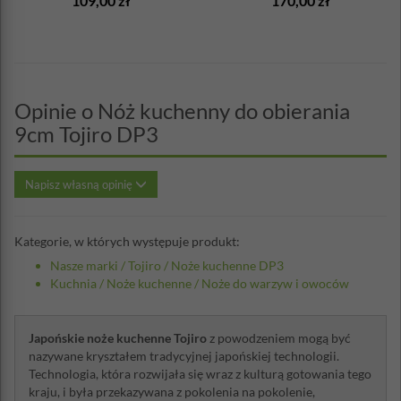
109,00 zł
170,00 zł
Opinie o Nóż kuchenny do obierania
9cm Tojiro DP3
Napisz własną opinię
Kategorie, w których występuje produkt:
Nasze marki
/
Tojiro
/
Noże kuchenne DP3
Kuchnia
/
Noże kuchenne
/
Noże do warzyw i owoców
Japońskie noże kuchenne Tojiro
z powodzeniem mogą być
nazywane kryształem tradycyjnej japońskiej technologii.
Technologia, która rozwijała się wraz z kulturą gotowania tego
kraju, i była przekazywana z pokolenia na pokolenie,