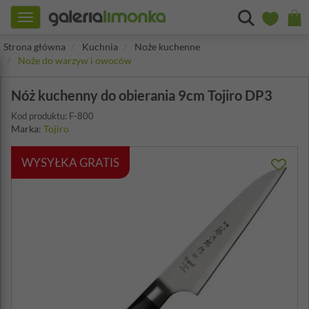
Toggle
navigation
Strona główna
Kuchnia
Noże kuchenne
Noże do warzyw i owoców
Nóż kuchenny do obierania 9cm Tojiro DP3
Kod produktu: F-800
Marka:
Tojiro
WYSYŁKA GRATIS