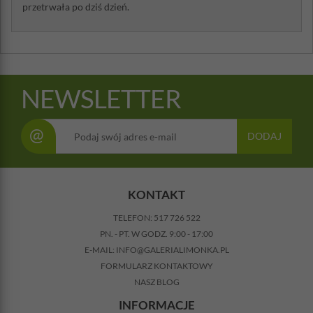
przetrwała po dziś dzień.
NEWSLETTER
@
DODAJ
KONTAKT
TELEFON:
517 726 522
PN. - PT. W GODZ. 9:00 - 17:00
E-MAIL:
INFO@GALERIALIMONKA.PL
FORMULARZ KONTAKTOWY
NASZ BLOG
INFORMACJE