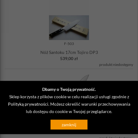
F-503
Nóż Santoku 17cm Tojiro DP3
539,00 zł
produkt niedostępny
Dbamy o Twoją prywatność.
Sklep korzysta z plików cookie w celu realizacji usługi zgodnie z
Polityką prywatności
. Możesz określić warunki przechowywania
lub dostępu do cookie w Twojej przeglądarce.
F-807
zamknij
Nóż szefa kuchni 18cm Tojiro DP3
549,00 zł