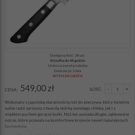
Dostępna ilość: 38 szt.
Wysyłka do 48 godzin
14 dni na zwrot produktu
Gwarancja: 2 lata
WYSYŁKA GRATIS
549,00 zł
-
+
ILOŚĆ:
CENA:
Wykonany z japońską starannością nóż do pieczywa, który świetnie
sobie radzi zarówno z twardą skórką świeżego chleba, jak i z
miękkim puchem gorącej bułki. Nóż ten posiada długie, ząbkowane
ostrze, które pozwala na komfortowe krojenie nawet największych
bochenków.