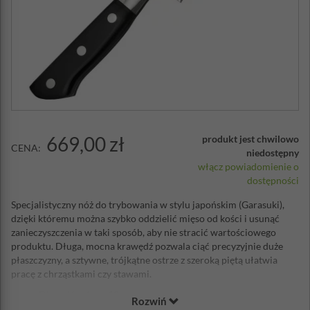
669,00 zł
produkt jest chwilowo
CENA:
niedostępny
włącz powiadomienie o
dostępności
Specjalistyczny nóż do trybowania w stylu japońskim (Garasuki),
dzięki któremu można szybko oddzielić mięso od kości i usunąć
zanieczyszczenia w taki sposób, aby nie stracić wartościowego
produktu. Długa, mocna krawędź pozwala ciąć precyzyjnie duże
płaszczyzny, a sztywne, trójkątne ostrze z szeroką piętą ułatwia
pracę z chrząstkami czy stawami.
Długość ostrza: 18cm
Rozwiń
Materiał: wysokiej jakości trzywarstwowa stal nierdzewna -