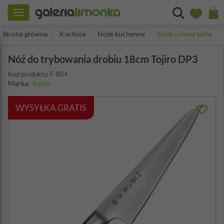
Toggle
navigation
Strona główna
Kuchnia
Noże kuchenne
Noże uniwersalne
Nóż do trybowania drobiu 18cm Tojiro DP3
Kod produktu: F-804
Marka:
Tojiro
WYSYŁKA GRATIS