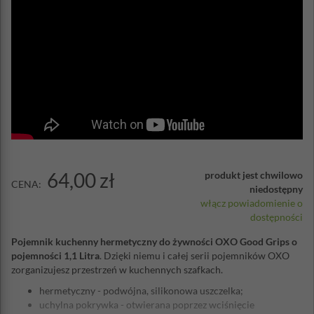
64,00 zł
produkt jest chwilowo
CENA:
niedostępny
włącz powiadomienie o
dostępności
Pojemnik kuchenny hermetyczny do żywności OXO Good Grips o
pojemności 1,1 Litra
. Dzięki niemu i całej serii pojemników OXO
zorganizujesz przestrzeń w kuchennych szafkach.
hermetyczny - podwójna, silikonowa uszczelka;
uchylna pokrywka - otwierana poprzez wciśnięcie