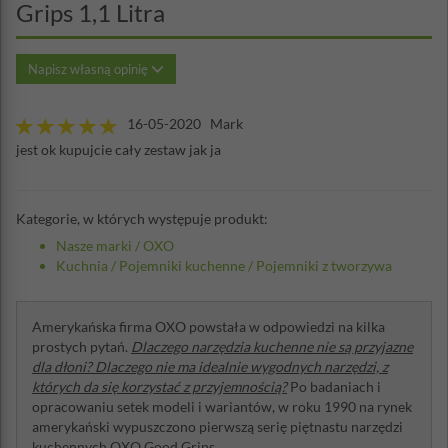
Grips 1,1 Litra
Napisz własną opinię
16-05-2020 Mark
jest ok kupujcie cały zestaw jak ja
Kategorie, w których występuje produkt:
Nasze marki
/
OXO
Kuchnia
/
Pojemniki kuchenne
/
Pojemniki z tworzywa
Amerykańska firma OXO powstała w odpowiedzi na kilka
prostych pytań.
Dlaczego narzędzia kuchenne nie są przyjazne
dla dłoni? Dlaczego nie ma idealnie wygodnych narzędzi, z
których da się korzystać z przyjemnością?
Po badaniach i
opracowaniu setek modeli i wariantów, w roku 1990 na rynek
amerykański wypuszczono pierwszą serię piętnastu narzędzi
kuchennych OXO Good Grips.