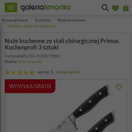
Toggle
navigation
Strona główna
Kuchnia
Noże kuchenne
Zestawy noży kuchennych
Noże kuchenne ze stali chirurgicznej Primus
Kuchenprofi 3 sztuki
Kod produktu: KU-2410112803
Marka:
Küchenprofi
opinie: 1
czytaj opinie
WYSYŁKA GRATIS