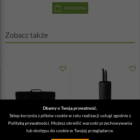
DO KOSZYKA
Zobacz także
Dbamy o Twoją prywatność.
Sklep korzysta z plików cookie w celu realizacji usługi zgodnie z
Torba szefa kuchni na 21 noży
Blok do noży kuchennych z
Polityką prywatności
. Możesz określić warunki przechowywania
Global
dwoma nożami Kyocera Santoku i
lub dostępu do cookie w Twojej przeglądarce.
...
689,00 zł
595,00 zł