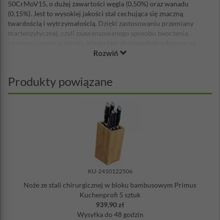
50CrMoV15, o dużej zawartości węgla (0,50%) oraz wanadu
(0,15%). Jest to wysokiej jakości stal cechująca się znaczną
twardością i wytrzymałością
. Dzięki zastosowaniu przemiany
martenzytycznej, czyli zaawansowanego sposobu tworzenia
roztworu węgla w żelazie,
klinga jest ekstremalnie odporna na
Rozwiń
ścieranie
. Noże wyposażone w ergonomiczne rękojeści z tworzywa
sztucznego. Noże można myć w zmywarce. W skład zestawu
wchodzą noże:
Produkty powiązane
nóż szefa kuchni
– długość ostrza: 20 cm
nóż do mięsa
– długość ostrza: 16 cm
nóż do warzyw
– długość ostrza: 8 cm
KU-2410122506
Noże ze stali chirurgicznej w bloku bambusowym Primus
Kuchenprofi 5 sztuk
939,90 zł
Wysyłka
do 48 godzin