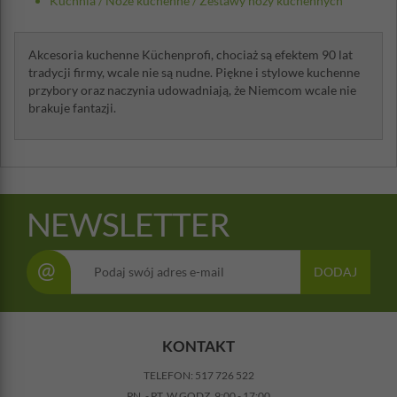
Kuchnia
/
Noże kuchenne
/
Zestawy noży kuchennych
Akcesoria kuchenne Küchenprofi, chociaż są efektem 90 lat
tradycji firmy, wcale nie są nudne. Piękne i stylowe kuchenne
przybory oraz naczynia udowadniają, że Niemcom wcale nie
brakuje fantazji.
NEWSLETTER
@
DODAJ
KONTAKT
TELEFON:
517 726 522
PN. - PT. W GODZ. 9:00 - 17:00