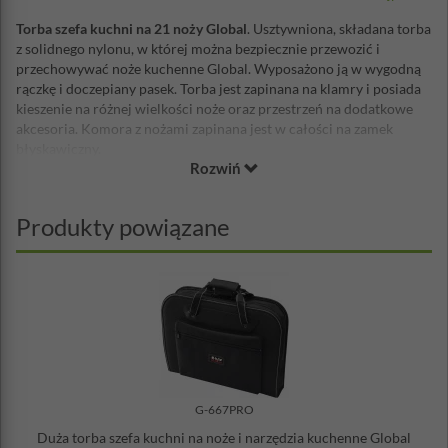
Torba szefa kuchni na 21 noży Global
. Usztywniona, składana torba
z solidnego nylonu, w której można bezpiecznie przewozić i
przechowywać noże kuchenne Global. Wyposażono ją w wygodną
rączkę i doczepiany pasek. Torba jest zapinana na klamry i posiada
kieszenie na różnej wielkości noże oraz przestrzeń na dodatkowe
akcesoria. Komora z nożami zapinana jest w całości na zamek
błyskawiczny.
Rozwiń
Cechy:
wymiar: 52 x 22,5 x 7,5 cm
Produkty powiązane
wymiar po rozłożeniu: 52 x 90 cm
waga: 1,82 kg
kieszenie na różnej wielkości noże kuchenne
miejsce na dodatkowe akcesoria, np. ostrzałkę, długopisy,
wizytówki
komora z nożami w całości zapinana na zamek błyskawiczny
wygodna rączka i doczepiany pasek, który można regulować
na zewnątrz przezroczysta kieszonka na wizytówkę lub
identyfikator
materiał zewnętrzny: najwyższej jakości nylon
G-667PRO
Duża torba szefa kuchni na noże i narzędzia kuchenne Global
Wysokiej klasy noże należą do najcenniejszych przedmiotów w