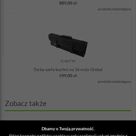
889,00 zł
życiu kucharza, wymagają więc odpowiedniego zabezpieczenia w
transporcie i starannej pielęgnacji w przerwach od pracy.
produkt niedostępny
Akcesoria do przechowywania noży marki Global są niezwykle
wytrzymałe i wykończone z dbałością o najdrobniejszy szczegół.
Doskonale się komponują z nowoczesną estetyką japońskich noży
tej samej marki.
G-66716
Torba szefa kuchni na 16 noży Global
599,00 zł
produkt niedostępny
Zobacz także
Dbamy o Twoją prywatność.
Sklep korzysta z plików cookie w celu realizacji usługi zgodnie z