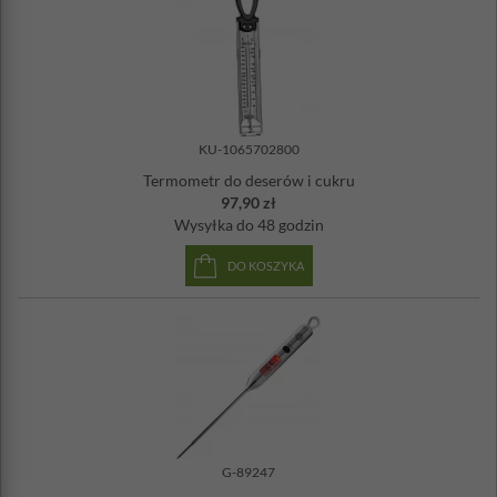
Zasilanie: 2x bateria AAA - dołączona
Materiał: stal nierdzewna, tworzywo sztuczne ABS
KU-1065702800
Termometr do deserów i cukru
97,90 zł
Wysyłka
do 48 godzin
DO KOSZYKA
G-89247