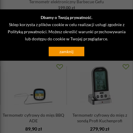
Termometr elektroniczny Barbecue Gefu
199,00 zł
produkt niedostępny
Dbamy o Twoją prywatność.
Sklep korzysta z plików cookie w celu realizacji usługi zgodnie z
Polityką prywatności
. Możesz określić warunki przechowywania
Zobacz także
lub dostępu do cookie w Twojej przeglądarce.
zamknij
Termometr cyfrowy do mięs BBQ
Termometr cyfrowy do mięs z
ADE
sondą Profi Kuchenprofi
89,90 zł
279,90 zł