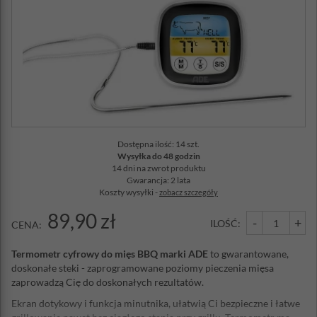
Dostępna ilość: 14 szt.
Wysyłka do 48 godzin
14 dni na zwrot produktu
Gwarancja: 2 lata
Koszty wysyłki -
zobacz szczegóły
89,90 zł
-
+
ILOŚĆ:
CENA:
Termometr cyfrowy do mięs BBQ marki ADE
to gwarantowane,
doskonałe steki - zaprogramowane poziomy pieczenia mięsa
zaprowadzą Cię do doskonałych rezultatów.
Ekran dotykowy i funkcja minutnika, ułatwią Ci bezpieczne i łatwe