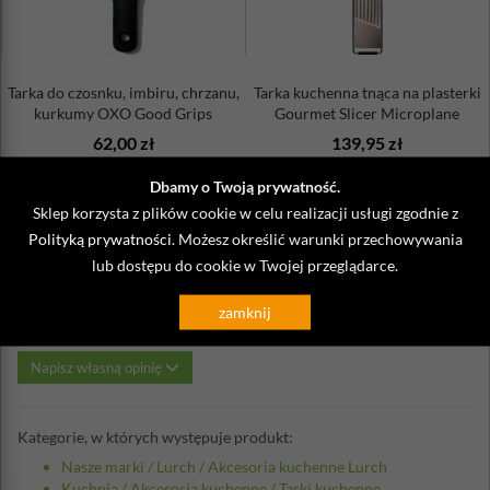
Tarka do czosnku, imbiru, chrzanu,
Tarka kuchenna tnąca na plasterki
kurkumy OXO Good Grips
Gourmet Slicer Microplane
62,00 zł
139,95 zł
Dbamy o Twoją prywatność.
Sklep korzysta z plików cookie w celu realizacji usługi zgodnie z
Polityką prywatności
. Możesz określić warunki przechowywania
lub dostępu do cookie w Twojej przeglądarce.
Opinie o Tarka kuchenna z pojemnikiem
Mini-X-Reiba Lurch
zamknij
Napisz własną opinię
Kategorie, w których występuje produkt:
Nasze marki
/
Lurch
/
Akcesoria kuchenne Lurch
Kuchnia
/
Akcesoria kuchenne
/
Tarki kuchenne