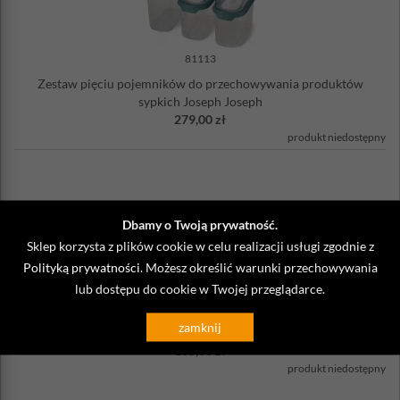
81113
Zestaw pięciu pojemników do przechowywania produktów
sypkich Joseph Joseph
279,00 zł
produkt niedostępny
Dbamy o Twoją prywatność.
Sklep korzysta z plików cookie w celu realizacji usługi zgodnie z
Polityką prywatności
. Możesz określić warunki przechowywania
lub dostępu do cookie w Twojej przeglądarce.
81111
Zestaw trzech pojemników do przechowywania produktów
zamknij
sypkich Joseph Joseph
185,00 zł
produkt niedostępny