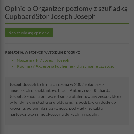
Opinie o Organizer poziomy z szufladką
CupboardStor Joseph Joseph
Napisz własną opinię
Kategorie, w których występuje produkt:
Nasze marki
/
Joseph Joseph
Kuchnia
/
Akcesoria kuchenne
/
Utrzymanie czystości
Joseph Joseph
to firma założona w 2002 roku przez
angielskich projektantów, braci: Antony'ego i Richarda
Joseph. Skupiają oni wokół siebie utalentowany zespół, który
w londyńskim studiu projektuje m.in. podstawki i deski do
krojenia, pojemniki na żywność, podkładki ze szkła
hartowanego i inne akcesoria do kuchni i jadalni.