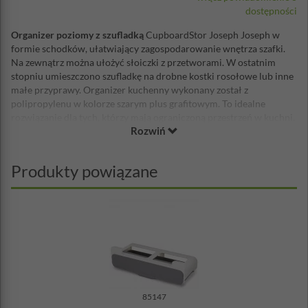
dostępności
Organizer poziomy z szufladką
CupboardStor Joseph Joseph w
formie schodków, ułatwiający zagospodarowanie wnętrza szafki.
Na zewnątrz można ułożyć słoiczki z przetworami. W ostatnim
stopniu umieszczono szufladkę na drobne kostki rosołowe lub inne
małe przyprawy. Organizer kuchenny wykonany został z
polipropylenu w kolorze szarym plus grafitowym. To idealne
rozwiązanie dla tych, którzy mają ograniczoną przestrzeń w kuchni.
Rozwiń
Przeznaczony do szafek o głębokości min. 26 cm. Aby utrzymać
organizer w czystości należy przetrzeć go wilgotną ściereczką.
Wysokość: 11 cm
Produkty powiązane
Szerokość: 16,5 cm
Głębokość: 26 cm
Materiał: polipropylen
85147