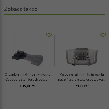
Zobacz także
Organizer poziomy rozsuwany
Koszyk na akcesoria do mycia
CupboardStor Joseph Joseph
naczyń z przyssawką do zlewu...
109,00 zł
71,00 zł