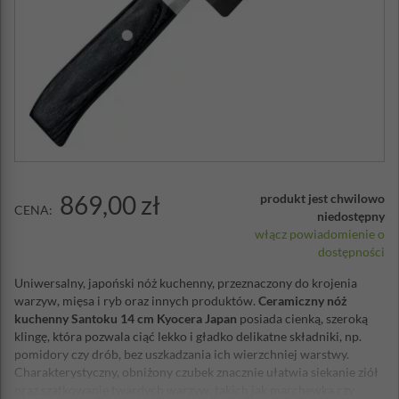
869,00 zł
produkt jest chwilowo
CENA:
niedostępny
włącz powiadomienie o
dostępności
Uniwersalny, japoński nóż kuchenny, przeznaczony do krojenia
warzyw, mięsa i ryb oraz innych produktów.
Ceramiczny nóż
kuchenny Santoku 14 cm Kyocera Japan
posiada cienką, szeroką
klingę, która pozwala ciąć lekko i gładko delikatne składniki, np.
pomidory czy drób, bez uszkadzania ich wierzchniej warstwy.
Charakterystyczny, obniżony czubek znacznie ułatwia siekanie ziół
oraz szatkowanie twardych warzyw, takich jak marchewka czy