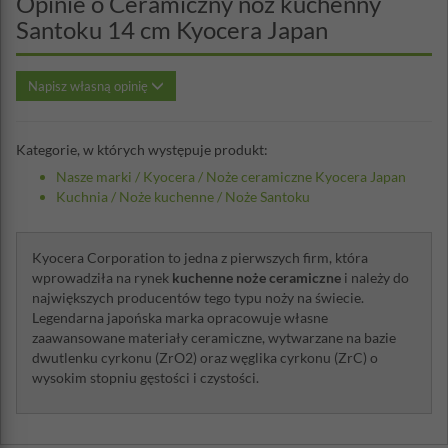
Opinie o Ceramiczny nóż kuchenny
Santoku 14 cm Kyocera Japan
Napisz własną opinię
Kategorie, w których występuje produkt:
Nasze marki
/
Kyocera
/
Noże ceramiczne Kyocera Japan
Kuchnia
/
Noże kuchenne
/
Noże Santoku
Kyocera Corporation to jedna z pierwszych firm, która
wprowadziła na rynek
kuchenne noże ceramiczne
i należy do
największych producentów tego typu noży na świecie.
Legendarna japońska marka opracowuje własne
zaawansowane materiały ceramiczne, wytwarzane na bazie
dwutlenku cyrkonu (ZrO2) oraz węglika cyrkonu (ZrC) o
wysokim stopniu gęstości i czystości.