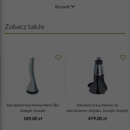
Materiał: stal nierdzewna
Rozwiń
Wymiary rączki: 31x2,5cm
Średnica łyżki: 14cm
Zobacz także
Narzędzia kuchenne Nest Sky
Akcesoria kuchenne na
Joseph Joseph
obrotowym stojaku Joseph Joseph
Sky
189,00 zł
479,00 zł