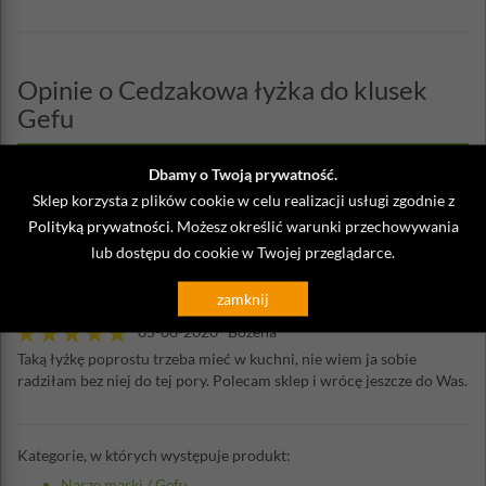
Opinie o Cedzakowa łyżka do klusek
Gefu
Dbamy o Twoją prywatność.
Napisz własną opinię
Sklep korzysta z plików cookie w celu realizacji usługi zgodnie z
Polityką prywatności
. Możesz określić warunki przechowywania
05-06-2020 Agnieszka
lub dostępu do cookie w Twojej przeglądarce.
Obowiązkowa pozycja w kuchni, super do łowienia pierogów.
zamknij
05-06-2020 Bozena
Taką łyżkę poprostu trzeba mieć w kuchni, nie wiem ja sobie
radziłam bez niej do tej pory. Polecam sklep i wrócę jeszcze do Was.
Kategorie, w których występuje produkt:
Nasze marki
/
Gefu