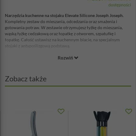
dostępności
Narzędzia kuchenne na stojaku Elevate Silicone Joseph Joseph.
Kompletny zestaw do mieszania, odcedzania oraz smażenia i
gotowania potraw. W zestawie otrzymujesz łyżkę do mieszania,
wąską łyżkę cedzakową oraz łopatkę z otworem, szpatułkę i
łopatkę. Całość ustawisz na kuchennym blacie, na specjalnym
stojaki z antypoślizgową podstawą.
Dzięki specjalnie wyprofilowanej rączce, nigdy więcej nie
Rozwiń
zabrudzisz blatu. Jej ergonomiczne wygięcie i obciążnik, utrzymują
elastyczną główkę narzędzia ponad jego powierzchnią. Narzędzia
zniosą wysokie temperatury gotowanej i smażonej potrawy.
Zobacz także
Akcesoria kuchenne Elevate™ Silicone
to seria produktów, która
posiadaj sprytne podpórki utrzymujące Twoje powierzchnie w
czystości podczas gotowania. Technologia Elevate™
zaprojektowana została w celu poprawy higieny i zmniejszenia
bałaganu w kuchni.
Materiał: silikonowa główka odporna na temperaturę do
o
+270
C, nylonowa rączka odporna na temperaturę do
o
+200
C, wolna od BPA
Można myć w zmywarce, stojak przecierać wilgotną