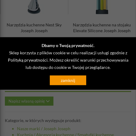
ściereczką
Nadaje się do powierzchni nieprzywieralnych
Uwaga: nie można pozostawiać akcesoriów Elevate Silicone
w naczyniu podczas gotowania i smażenia. Aby zapobiec
Narzędzia kuchenne Nest Sky
Narzędzia kuchenne na stojaku
przebarwieniom, należy unikać kontaktu z silnymi
Joseph Joseph
Elevate Silicone Joseph Joseph
barwnikami, takimi jak kurkuma.
189,00 zł
279,00 zł
Dbamy o Twoją prywatność.
Sklep korzysta z plików cookie w celu realizacji usługi zgodnie z
Polityką prywatności
. Możesz określić warunki przechowywania
lub dostępu do cookie w Twojej przeglądarce.
Opinie o Narzędzia kuchenne na
zamknij
stojaku Elevate Silicone Joseph Joseph
Napisz własną opinię
Kategorie, w których występuje produkt:
Nasze marki
/
Joseph Joseph
Kuchnia
/
Akcesoria kuchenne
/
Szpatułki kuchenne