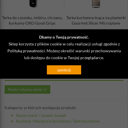
Tarka do czosnku, imbiru, chrzanu,
Tarka kuchenna tnąca na plasterki
kurkumy OXO Good Grips
Gourmet Slicer Microplane
62,00 zł
139,95 zł
Dbamy o Twoją prywatność.
Sklep korzysta z plików cookie w celu realizacji usługi zgodnie z
Polityką prywatności
. Możesz określić warunki przechowywania
lub dostępu do cookie w Twojej przeglądarce.
Opinie o Tarka kuchenna obrotowa
zamknij
Twist Joseph Joseph zielona
Napisz własną opinię
Kategorie, w których występuje produkt:
Nasze marki
/
Joseph Joseph
Kuchnia
/
Akcesoria kuchenne
/
Tarki kuchenne