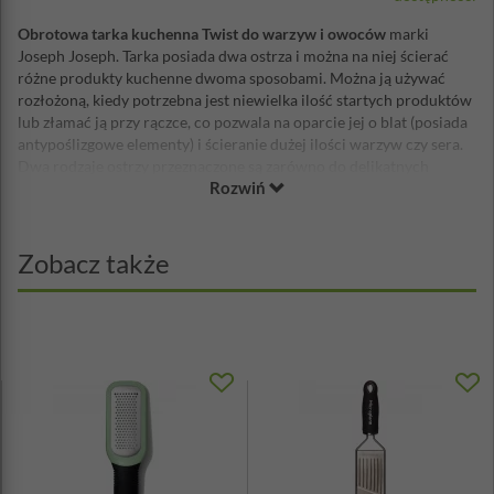
Obrotowa tarka kuchenna Twist do warzyw i owoców
marki
Joseph Joseph. Tarka posiada dwa ostrza i można na niej ścierać
różne produkty kuchenne dwoma sposobami. Można ją używać
rozłożoną, kiedy potrzebna jest niewielka ilość startych produktów
lub złamać ją przy rączce, co pozwala na oparcie jej o blat (posiada
antypoślizgowe elementy) i ścieranie dużej ilości warzyw czy sera.
Dwa rodzaje ostrzy przeznaczone są zarówno do delikatnych
Rozwiń
warzyw czy miękkich serów jak i np. czekolady. Na wyposażeniu
znajdziesz pokrywę zabezpieczającą, która po odwróceniu może
być pojemnikiem na niewielką ilość np. startego sera.
Zobacz także
Wymiary: 10,5 x 29,5 x 2,8cm
Materiał: tworzywo sztuczne, stal nierdzewna