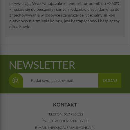
przywierają. Wytrzymują zakres temperatur od -60 do +260°C
– nadają się do pieczenia różnych rodzajów ciast i dań oraz do
przechowywania w lodówce i zamrażarce. Specjalny silikon
platynowy nie zmienia koloru, jest bezzapachowy i bezpieczny
dla zdrowia.
NEWSLETTER
@
DODAJ
KONTAKT
TELEFON:
517 726 522
PN. - PT. W GODZ. 9:00 - 17:00
E-MAIL:
INFO@GALERIALIMONKA.PL