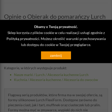
Opinie o Obierak do pomarańczy Lurch
Dbamy o Twoją prywatność.
Napisz własną opinię
Sklep korzysta z plików cookie w celu realizacji usługi zgodnie z
Polityką prywatności
. Możesz określić warunki przechowywania
18-06-2020 ANNA
lub dostępu do cookie w Twojej przeglądarce.
drobiazg kuchenny który cieszy ;-) szczególnie mojego męża
zamknij
Kategorie, w których występuje produkt:
Nasze marki
/
Lurch
/
Akcesoria kuchenne Lurch
Kuchnia
/
Akcesoria kuchenne
/
Akcesoria do owoców
Flagową serią produktów, które firma ma w swojej ofercie, są
formy silikonowe Lurch FlexiForm. Dostępne zarówno do
pieczenia ciast, jak i tart, muffinek oraz ciasteczek lub pralin.
Formy można myć w zmywarce, wypieki do nich nie