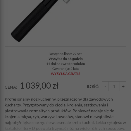
Dostępna ilość: 97 szt.
Wysyłka do 48 godzin
14 dni na zwrot produktu
Gwarancja: 2 lata
WYSYŁKA GRATIS
1 039,00 zł
-
+
ILOŚĆ:
CENA:
Profesjonalny nóż kuchenny, przeznaczony dla zawodowych
kucharzy. Przygotowany do cięcia, krojenia, szatkowania i
plastrowania rozmaitych produktów. Ponieważ nadaje się do
krojenia mięsa, ryb, warzyw i owoców, stanowi niewątpliwie
najpotężniejsze narzędzie w arsenale szefa kuchni. Lekka rękojeść w
kształcie litery D pozwala trzymać nóż na wiele różnych sposobów.