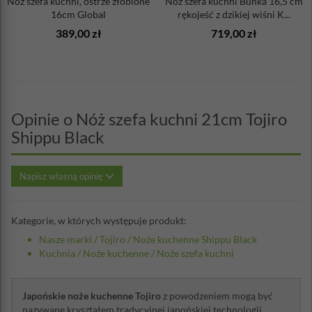
Nóż szefa kuchni, ostrze żłobione
Nóż szefa kuchni Bunka 16,5 cm
16cm Global
rękojeść z dzikiej wiśni K...
389,00 zł
719,00 zł
Opinie o Nóż szefa kuchni 21cm Tojiro
Shippu Black
Napisz własną opinię
Kategorie, w których występuje produkt:
Nasze marki
/
Tojiro
/
Noże kuchenne Shippu Black
Kuchnia
/
Noże kuchenne
/
Noże szefa kuchni
Japońskie noże kuchenne Tojiro
z powodzeniem mogą być
nazywane kryształem tradycyjnej japońskiej technologii.