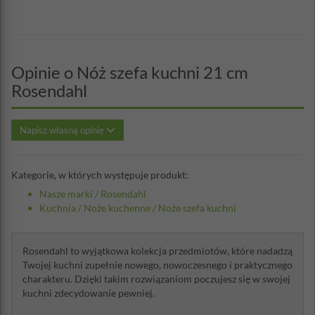
Opinie o Nóż szefa kuchni 21 cm
Rosendahl
Napisz własną opinię
Kategorie, w których występuje produkt:
Nasze marki
/
Rosendahl
Kuchnia
/
Noże kuchenne
/
Noże szefa kuchni
Rosendahl to wyjątkowa kolekcja przedmiotów, które nadadzą
Twojej kuchni zupełnie nowego, nowoczesnego i praktycznego
charakteru. Dzięki takim rozwiązaniom poczujesz się w swojej
kuchni zdecydowanie pewniej.