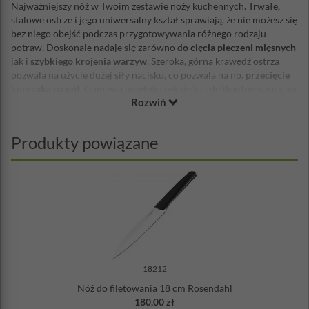
Najważniejszy nóż w Twoim zestawie noży kuchennych. Trwałe,
stalowe ostrze i jego uniwersalny kształ sprawiają, że nie możesz się
bez niego obejść podczas przygotowywania różnego rodzaju
potraw. Doskonale nadaje się zarówno d
o cięcia pieczeni mięsnych
jak i
szybkiego krojenia warzyw
. Szeroka, górna krawędź ostrza
pozwala na użycie dużej siły nacisku, co pozwala na np.
przecięcie
kurczaka na pół
. Gumowa powłoka rękojeści i delikantne wzory na
Rozwiń
jej powierzchni, zapewniają pewny i bezpieczny chwyt. Konstrukcja
i kształt uchwytu została częściowo wzorowana na klasycznych
nożach myśliwskich, znanych ze swojej dobrej użyteczności.
Nóż
Produkty powiązane
szefa kuchni
, w którym zastosowano doskonały gatunek stali
nierdzewnej, który musi być w każdej kuchni!
Materiał: stal nierdzewna, nylon, guma
Długość ostrza: 21 cm
Długość całkowita: 33,8 cm
Szerokość ostrza: 4,7 cm
Projekt: Thomas Sigsgaard
Nie można myć w zmywarce
Wymiary opakowania: 8,5 x 40,2 x 3,5 cm
18212
Nóż do filetowania 18 cm Rosendahl
180,00 zł