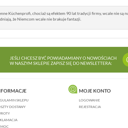
nne Küchenprofi, chociaż są efektem 90 lat tradycji firmy, wcale nie są 
niają, że Niemcom wcale nie brakuje fantazji.
JEŚLI CHCESZ BYĆ POWIADAMIANY O NOWOŚCIACH
W NASZYM SKLEPIE ZAPISZ SIĘ DO NEWSLETTERA:
NFORMACJE
MOJE KONTO
GULAMIN SKLEPU
LOGOWANIE
SZTY DOSTAWY
REJESTRACJA
WROTY
KLAMACJA
OMOC