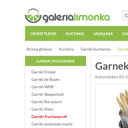
OŚWIETLENIE
KUCHNIA
JADALNIA
SA
Strona główna
Kuchnia
Garnki kuchenne
Garnk
GARNKI KUCHENNE
Garnek
Garnki Fissler
Kod produktu: KU
Garnki de Buyer
Garnki WMF
Garnki Skeppshult
Garnki Barazzoni
Garnki Riess
Garnki Kuchenprofi
Garnki pozostałe marki