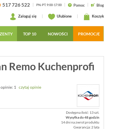
517 726 522
|
|
|
Pomoc
Blog
PN.-PT. 9:00-17:00
Zaloguj się
|
Ulubione
|
Koszyk
ZENTY
TOP 10
NOWOŚCI
PROMOCJE
an Remo Kuchenprofi
opinie: 1
czytaj opinie
Dostępna ilość: 13 szt.
Wysyłka do 48 godzin
14 dni na zwrot produktu
Gwarancja: 2 lata