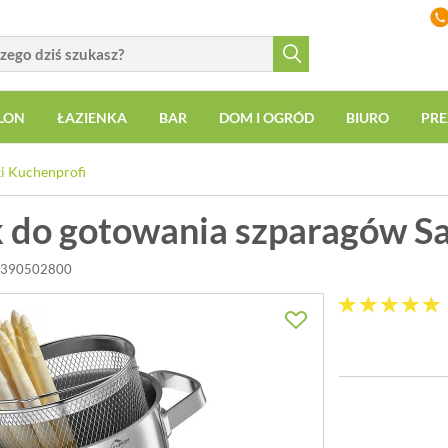
LON
ŁAZIENKA
BAR
DOM I OGRÓD
BIURO
PRE
i Kuchenprofi
 do gotowania szparagów S
-2390502800