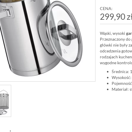
CENA:
299,90 z
Wąski, wysoki
ga
Przeznaczony do 
główki nie były 
odcedzenia gotow
rodzajach kuchen
wygodne kontrol
Średnica: 
Wysokość:
Pojemność:
Materiał: s