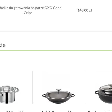
adka do gotowania na parze OXO Good
148,00 zł
Grips
że