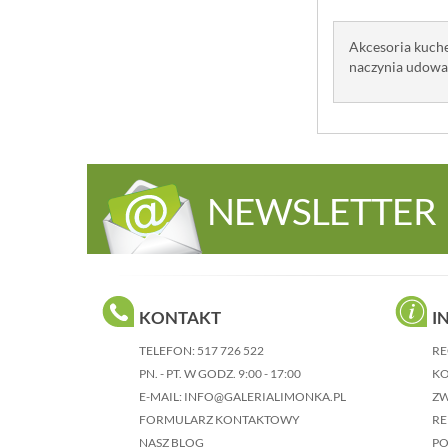
Akcesoria kuche
naczynia udowad
NEWSLETTER
KONTAKT
I
TELEFON:
517 726 522
RE
PN. - PT. W GODZ. 9:00 - 17:00
KO
E-MAIL:
INFO@GALERIALIMONKA.PL
Z
FORMULARZ KONTAKTOWY
RE
NASZ BLOG
P