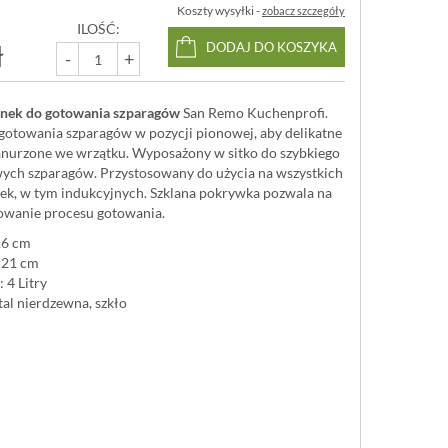
Koszty wysyłki -
zobacz szczegóły
ILOŚĆ:
ł
DODAJ DO KOSZYKA
-
+
rnek do gotowania szparagów
San Remo Kuchenprofi.
gotowania szparagów w pozycji pionowej, aby delikatne
zanurzone we wrzątku. Wyposażony w sitko do szybkiego
ych szparagów. Przystosowany do użycia na wszystkich
ek, w tym indukcyjnych. Szklana pokrywka pozwala na
owanie procesu gotowania.
16 cm
 21 cm
 4 Litry
tal nierdzewna, szkło