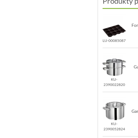
Produkty 
For
LU-00085087
G
KU-
2390022820
Gar
KU-
2390052824