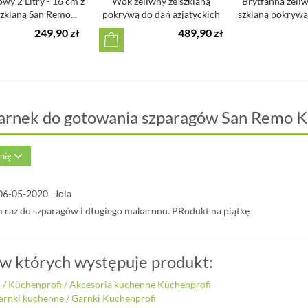
owy 2 Litry - 16 cm z
Wok żeliwny ze szklaną
Brytfanna żeliw
zklaną San Remo...
pokrywą do dań azjatyckich
szklaną pokrywą
Provenc...
249,90 zł
489,90 zł
arnek do gotowania szparagów San Remo K
inię
06-05-2020 Jola
 raz do szparagów i długiego makaronu. PRodukt na piątkę
 w których występuje produkt:
i
/
Küchenprofi
/
Akcesoria kuchenne Küchenprofi
arnki kuchenne
/
Garnki Kuchenprofi