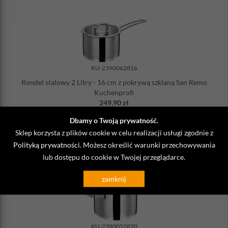
KU-2390062816
Rondel stalowy 2 Litry - 16 cm z pokrywą szklaną San Remo
Kuchenprofi
249,90 zł
Wysyłka
24h
Dbamy o Twoją prywatność.
Sklep korzysta z plików cookie w celu realizacji usługi zgodnie z
DO KOSZYKA
Polityką prywatności
. Możesz określić warunki przechowywania
lub dostępu do cookie w Twojej przeglądarce.
zamknij
KU-2390052820