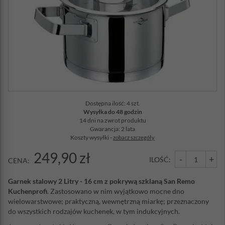
Dostępna ilość: 4 szt.
Wysyłka do 48 godzin
14 dni na zwrot produktu
Gwarancja: 2 lata
Koszty wysyłki -
zobacz szczegóły
249,90 zł
-
+
ILOŚĆ:
CENA:
Garnek stalowy 2 Litry - 16 cm z pokrywą szklaną San Remo
Kuchenprofi
. Zastosowano w nim wyjątkowo mocne dno
wielowarstwowe; praktyczną, wewnętrzną miarkę; przeznaczony
do wszystkich rodzajów kuchenek, w tym indukcyjnych.