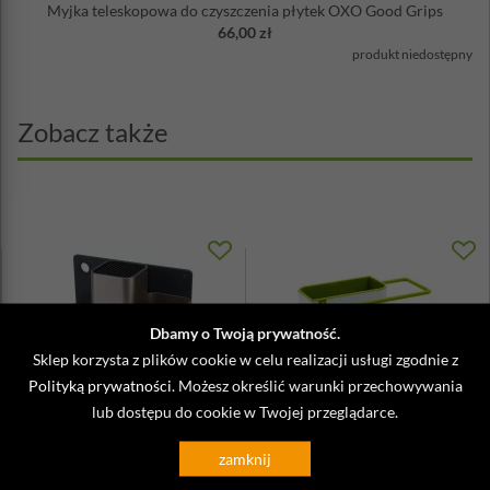
Myjka teleskopowa do czyszczenia płytek OXO Good Grips
66,00 zł
produkt niedostępny
Zobacz także
Dbamy o Twoją prywatność.
Sklep korzysta z plików cookie w celu realizacji usługi zgodnie z
Polityką prywatności
. Możesz określić warunki przechowywania
lub dostępu do cookie w Twojej przeglądarce.
Organizer kuchenny z deską do
Pojemnik na przybory do
krojenia CounterStore Josep...
zmywania CADDY Joseph Joseph
zamknij
biał...
215,00 zł
139,00 zł