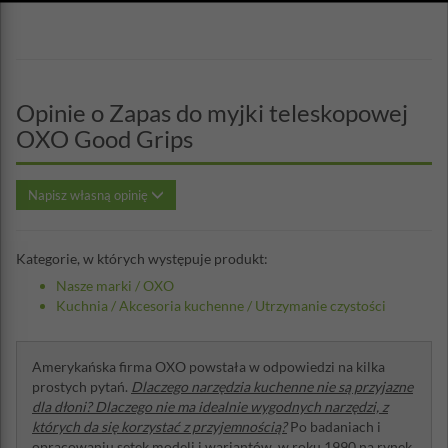
Opinie o Zapas do myjki teleskopowej
OXO Good Grips
Napisz własną opinię
Kategorie, w których występuje produkt:
Nasze marki
/
OXO
Kuchnia
/
Akcesoria kuchenne
/
Utrzymanie czystości
Amerykańska firma OXO powstała w odpowiedzi na kilka
prostych pytań.
Dlaczego narzędzia kuchenne nie są przyjazne
dla dłoni? Dlaczego nie ma idealnie wygodnych narzędzi, z
których da się korzystać z przyjemnością?
Po badaniach i
opracowaniu setek modeli i wariantów, w roku 1990 na rynek