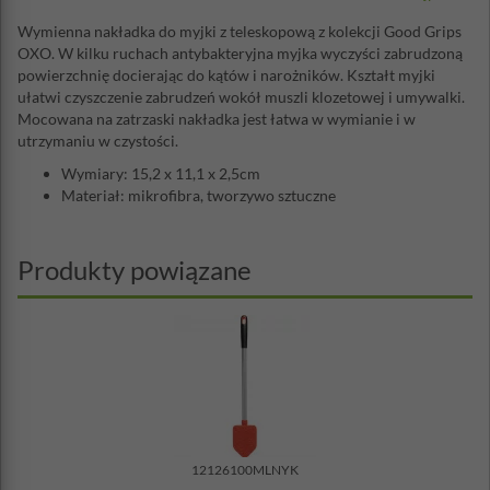
Wymienna nakładka do myjki z teleskopową z kolekcji Good Grips
OXO. W kilku ruchach antybakteryjna myjka wyczyści zabrudzoną
powierzchnię docierając do kątów i narożników. Kształt myjki
ułatwi czyszczenie zabrudzeń wokół muszli klozetowej i umywalki.
Mocowana na zatrzaski nakładka jest łatwa w wymianie i w
utrzymaniu w czystości.
Wymiary: 15,2 x 11,1 x 2,5cm
Materiał: mikrofibra, tworzywo sztuczne
Produkty powiązane
12126100MLNYK