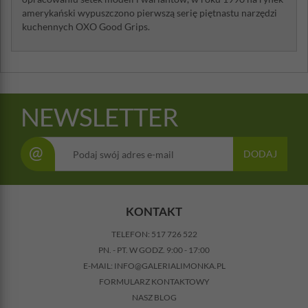
amerykański wypuszczono pierwszą serię piętnastu narzędzi
kuchennych OXO Good Grips.
NEWSLETTER
@
DODAJ
KONTAKT
TELEFON:
517 726 522
PN. - PT. W GODZ. 9:00 - 17:00
E-MAIL:
INFO@GALERIALIMONKA.PL
FORMULARZ KONTAKTOWY
NASZ BLOG