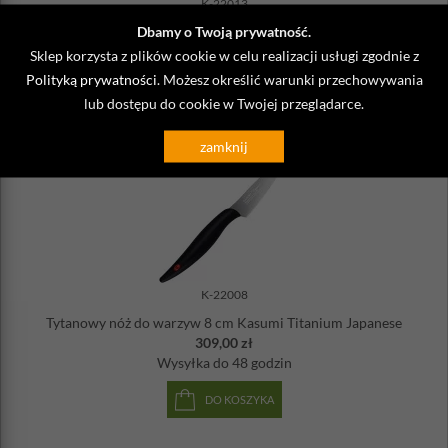
K-22013
Dbamy o Twoją prywatność.
Krótki nóż szefa kuchni 13 cm Kasumi Titanium Japanese
359,00 zł
Sklep korzysta z plików cookie w celu realizacji usługi zgodnie z
Wysyłka
do 48 godzin
Polityką prywatności
. Możesz określić warunki przechowywania
lub dostępu do cookie w Twojej przeglądarce.
DO KOSZYKA
zamknij
K-22008
Tytanowy nóż do warzyw 8 cm Kasumi Titanium Japanese
309,00 zł
Wysyłka
do 48 godzin
DO KOSZYKA