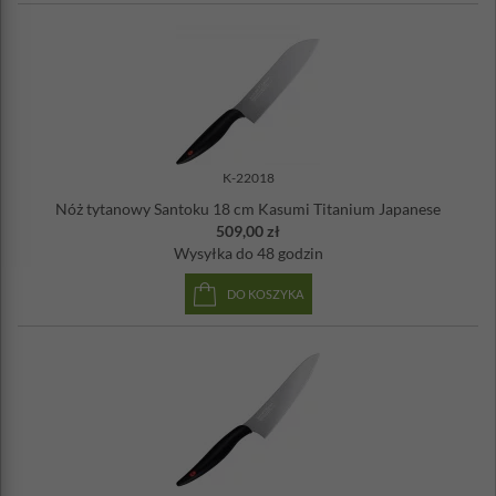
WSKAZÓWKA - Wszystkie noże Kasumi (z wyjątkiem tych z
ostrzami ząbkowanymi) powinny być regularnie ostrzone w celu
uzyskania optymalnej wydajności. Idealnie powinno się to robić za
każdym razem, gdy używasz noża. Kasumi zaleca ostrzenie noży za
pomocą mokrego kamienia tzw. japońskiego.
K-22018
Nóż tytanowy Santoku 18 cm Kasumi Titanium Japanese
509,00 zł
Wysyłka
do 48 godzin
DO KOSZYKA