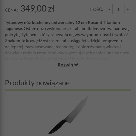
349,00 zł
-
+
ILOŚĆ:
CENA:
Tytanowy nóż kuchenny uniwersalny 12 cm Kasumi Titanium
Japanese.
Ostrze noża wykonane ze stali molibdenowo-wanadowej
pokrytej Tytanem, który zapewnia najwyższą odporność i trwałość.
Znakomita krawędź ostrza została osiągnięta dzięki połączeniu
najlepszej, zaawansowanej technologii z niezrównaną wiedzą i
doświadczeniem rzemieślników wykonujących profesjonalne noże
kuchenne Kasumi. Ich umiejętności były kultywowane w
Rozwiń
tradycyjnych, japońskich technikach wytwarzania mieczy,
przekazywanych z pokolenia na pokolenie przez ponad 780 lat.
Zastosowany Tytan
jest nietoksyczny i nie wytwarza jonu
Produkty powiązane
żelazawego, zapobiega spożywaniu metalicznego smaku,
pozwalając cieszyć się prawdziwym smakiem potrwa. Tytan jest
niezwykle odporny na korozję i łatwy w utrzymaniu w czyszczeniu,
konserwacji i codziennym użytkowaniu. Odporny na ścieranie,
chroni mocną i ostrą krawędź ostrza wykonanego ze stali
molibdenowo-wanadowej. Połączenie tych dwóch materiałów
zapewnia, że krawędź tnąca pozostaje ostraw tak długo, jak to tylko
możliwe.