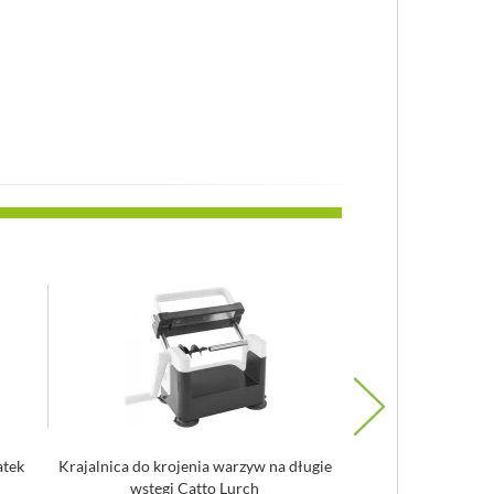
atek
Krajalnica do krojenia warzyw na długie
Temperówka do w
wstęgi Catto Lurch
ostrzami OXO