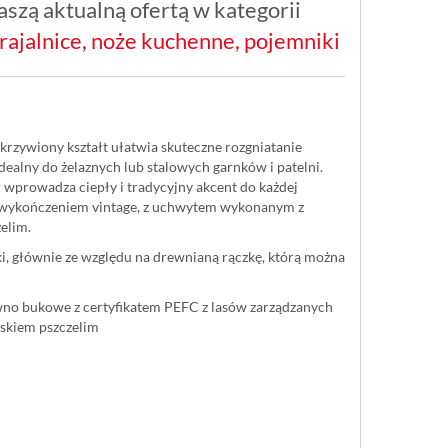
szą aktualną ofertą w kategorii
rajalnice, noże kuchenne, pojemniki
akrzywiony kształt ułatwia skuteczne rozgniatanie
idealny do żelaznych lub stalowych garnków i patelni.
 wprowadza ciepły i tradycyjny akcent do każdej
 z wykończeniem vintage, z uchwytem wykonanym z
elim.
ki, głównie ze względu na drewnianą rączkę, którą można
wno bukowe z certyfikatem PEFC z lasów zarządzanych
skiem pszczelim