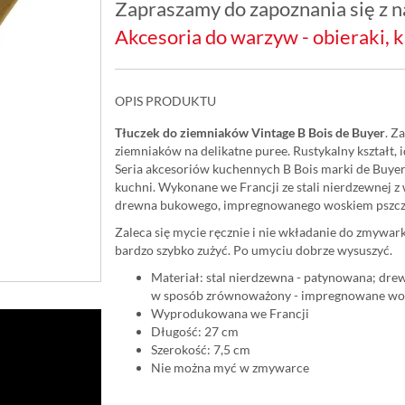
Zapraszamy do zapoznania się z na
Akcesoria do warzyw - obieraki, k
OPIS PRODUKTU
Tłuczek do ziemniaków Vintage B Bois de Buyer
. Z
ziemniaków na delikatne puree. Rustykalny kształt, 
Seria akcesoriów kuchennych B Bois marki de Buyer
kuchni. Wykonane we Francji ze stali nierdzewnej
drewna bukowego, impregnowanego woskiem pszcz
Zaleca się mycie ręcznie i nie wkładanie do zmywar
bardzo szybko zużyć. Po umyciu dobrze wysuszyć.
Materiał: stal nierdzewna - patynowana; dre
w sposób zrównoważony - impregnowane wo
Wyprodukowana we Francji
Długość: 27 cm
Szerokość: 7,5 cm
Nie można myć w zmywarce