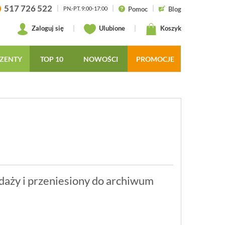
517 726 522
|
|
|
Pomoc
Blog
PN.-PT. 9:00-17:00
Zaloguj się
|
Ulubione
|
Koszyk
ZENTY
TOP 10
NOWOŚCI
PROMOCJE
daży i przeniesiony do archiwum