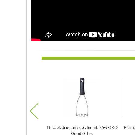
ia kulek z owoców i
Tłuczek druciany do ziemniaków OXO
Prask
O Good Grips
Good Grips