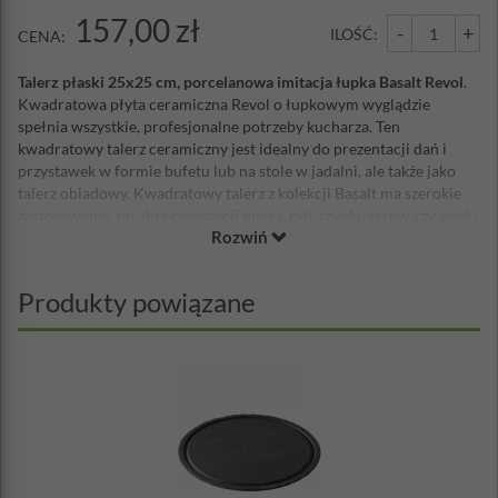
157,00 zł
-
+
ILOŚĆ:
CENA:
Talerz płaski 25x25 cm, porcelanowa imitacja łupka Basalt Revol
.
Kwadratowa płyta ceramiczna Revol o łupkowym wyglądzie
spełnia wszystkie, profesjonalne potrzeby kucharza. Ten
kwadratowy talerz ceramiczny jest idealny do prezentacji dań i
przystawek w formie bufetu lub na stole w jadalni, ale także jako
talerz obiadowy. Kwadratowy talerz z kolekcji Basalt ma szerokie
zastosowanie, np. do prezentacji mięsa, ryb, szynki, serów czy wielu
Rozwiń
innych kulinarnych pomysłów. Puść wodze wyobraźni!
Revol - francuska marka z 250-letnią tradycją
, której porcelana jest
połączeniem tradycji i nowoczesnego designu. Jej projektanci
Produkty powiązane
tworzą piękne, praktyczne, innowacyjne, a przede wszystkim
ponadczasowe projekty zastawy stołowej z porcelany, opierając się
krótkotrwałym trendom w modzie. Revol od pokoleń produkuje
najwyższej jakości porcelanę o wyjątkowym, opracowanym przez
siebie składzie. Wysoka zawartość kaolinu wpływa na jej twardość,
odporność na ukruszenia, szok termiczny oraz mycie w
zmywarkach. Stołową zastawę porcelanową Revol bezpiecznie
można używać do gotowania, pieczenia, a nawet zamrażania -
wytrzymuje temperaturę od -40°C do + 300°C. Wiele etapów