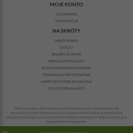
MOJE KONTO
LOGOWANIE
REJESTRACJA
NA SKRÓTY
NASZE MARKI
OUTLET
ZEGARY ŚCIENNE
BRELOKI DO KLUCZY
KOMPOSTOWNIKI DOMOWE
ŻYRANDOLE KRYSZTAŁOWE
LAMPY SUFITOWE DO SALONU
DO OSTRZENIA NOŻY
Wykorzystujemy pliki cookies w celach reklamowych, statystycznych i do
personalizacji stron. Możesz wyłączyć używanie plików cookies w przeglądarce
internetowej jednak może to uniemożliwić złożenie zamówienia! Więcej informacji w
naszej Polityce Prywatności.
© 2008-2026 Wszelkie prawa zastrzeżone. Wszystkie ceny z VAT + koszty dostawy.