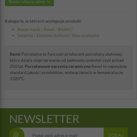
Napisz własną opinię
Kategorie, w których występuje produkt:
Nasze marki
/
Revol
/
BASALT
Jadalnia
/
Zastawa stołowa
/
Talerze płaskie
Revol
Porcelaine to fancuski producent porcelany stołowej,
który działa nieprzerwanie od jedenastu pokoleń czyli ponad
250 lat.
Porcelanowe naczynia ceramiczne
Revol to najwyższy
standard jakości produktów, wytwarzanych w temperaturze
o
1320
C.
NEWSLETTER
@
DODAJ