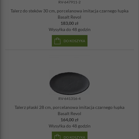
RV-647911-2
produkcji jest wykonywanych ręcznie co dowodzi, że tego
Talerz do steków 30 cm, porcelanowa imitacja czarnego łupka
francuskiego producenta wyróżnia prawdziwe zamiłowanie do
Basalt Revol
rzemiosła.
183,00 zł
Porcelana Revol jest w 100% bezpieczna w kontakcie z żywnością
.
Wysyłka
do 48 godzin
Dzięki niskiej porowatości (0,05%), jej powierzchnia jest
higieniczna - nie przyjmuje zanieczyszczeń i nie pochłania
DO KOSZYKA
zapachów.
Odporna na działanie detergentów. Można myć w
zmywarce.
Materiał: 100% porcelana
Długość: 25 cm
Szerokość: 25 cm
Wysokość: 0,7 cm
Wyprodukowano we Francji
Można używać w kuchence mikrofalowej, piekarniku i
zamrażarce
RV-641316-4
Talerz płaski 28 cm, porcelanowa imitacja czarnego łupka
Basalt Revol
164,00 zł
Wysyłka
do 48 godzin
DO KOSZYKA