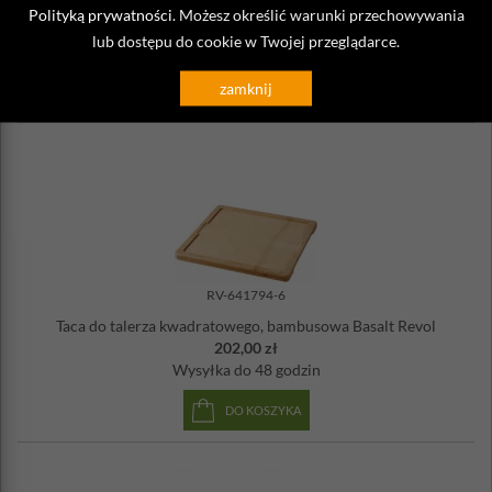
Taca drewniana na talerz prostokątny Basalt Revol
Polityką prywatności
. Możesz określić warunki przechowywania
149,00 zł
lub dostępu do cookie w Twojej przeglądarce.
Wysyłka
do 48 godzin
zamknij
DO KOSZYKA
RV-641794-6
Taca do talerza kwadratowego, bambusowa Basalt Revol
202,00 zł
Wysyłka
do 48 godzin
DO KOSZYKA