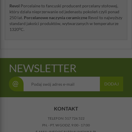
Revol
Porcelaine to fancuski producent porcelany stołowej,
który działa nieprzerwanie od jedenastu pokoleń czyli ponad
250 lat.
Porcelanowe naczynia ceramiczne
Revol to najwyższy
standard jakości produktów, wytwarzanych w temperaturze
o
1320
C.
NEWSLETTER
@
DODAJ
KONTAKT
TELEFON:
517 726 522
PN. - PT. W GODZ. 9:00 - 17:00
E-MAIL:
INFO@GALERIALIMONKA.PL