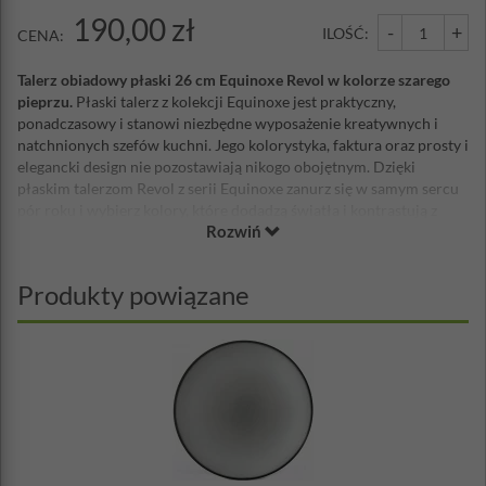
190,00 zł
-
+
ILOŚĆ:
CENA:
Talerz obiadowy płaski 26 cm Equinoxe Revol w kolorze szarego
pieprzu.
Płaski talerz z kolekcji Equinoxe jest praktyczny,
ponadczasowy i stanowi niezbędne wyposażenie kreatywnych i
natchnionych szefów kuchni. Jego kolorystyka, faktura oraz prosty i
elegancki design nie pozostawiają nikogo obojętnym. Dzięki
płaskim talerzom Revol z serii Equinoxe zanurz się w samym sercu
pór roku i wybierz kolory, które dodadzą światła i kontrastują z
Rozwiń
Twoimi ulubionymi menu i przepisami.
Kolekcja Equinoxe
to cztery kolory porcelany stołowej,
inspirowane siłami natury i porami roku, które
pobudzają
Produkty powiązane
kreatywność szefów kuchni
i wpływają na staranny dobór
składników. Talerze płaskie i głębokie, półmiski, misy i miseczki,
które zaspokajają potrzeby wszystkich elementów posiłku.
Wyrafinowany owalny talerz z lekko zaznaczonym brzegiem
uzupełnia gamę pozostałych elementów tej wyjątkowej zastawy
stołowej.
Centralnym elementem tej kolekcji jest naczynie do
gotowania na parze dim sum
, które daje możliwość stworzenia
swojego autorskiego dania.