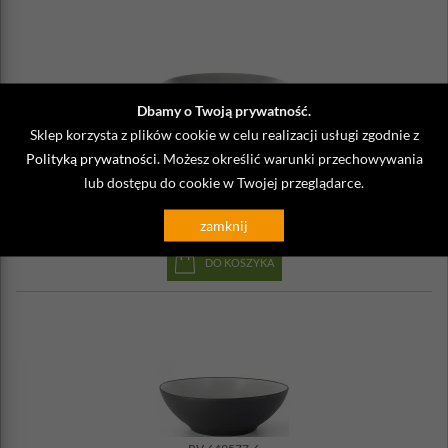
Dbamy o Twoją prywatność.
Sklep korzysta z plików cookie w celu realizacji usługi zgodnie z
RV-649504-6
Polityką prywatności
. Możesz określić warunki przechowywania
Talerz głęboki duży, 24 cm, 1 Litr Equinoxe Revol czarny, szare
lub dostępu do cookie w Twojej przeglądarce.
wnętrze
203,00 zł
zamknij
Wysyłka
do 48 godzin
DO KOSZYKA