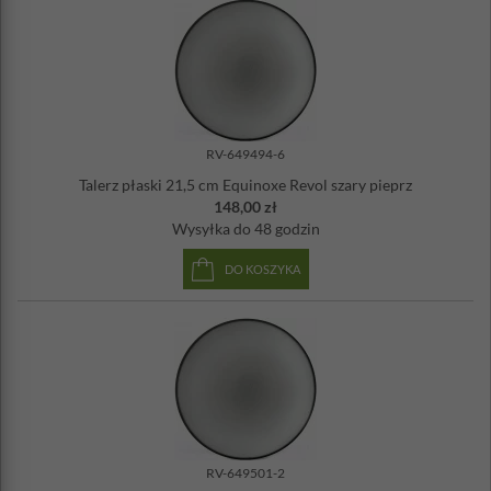
Wyprodukowano we Francji
Odporny na wyszczerbienia
Można używać w kuchence mikrofalowej, piekarniku i
zamrażarce
Można myć w zmywarce
RV-649494-6
Talerz płaski 21,5 cm Equinoxe Revol szary pieprz
148,00 zł
Wysyłka
do 48 godzin
DO KOSZYKA
RV-649501-2