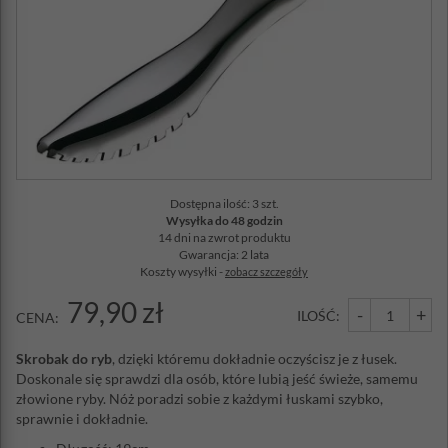
Dostępna ilość: 3 szt.
Wysyłka do 48 godzin
14 dni na zwrot produktu
Gwarancja: 2 lata
Koszty wysyłki -
zobacz szczegóły
79,90 zł
-
+
ILOŚĆ:
CENA:
Skrobak do ryb
, dzięki któremu dokładnie oczyścisz je z łusek.
Doskonale się sprawdzi dla osób, które lubią jeść świeże, samemu
złowione ryby. Nóż poradzi sobie z każdymi łuskami szybko,
sprawnie i dokładnie.