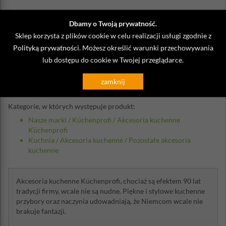
Dbamy o Twoją prywatność.
Sklep korzysta z plików cookie w celu realizacji usługi zgodnie z
Opinie o Skrobak do ryb Kuchenprofi
Polityką prywatności
. Możesz określić warunki przechowywania
lub dostępu do cookie w Twojej przeglądarce.
Napisz własną opinię
zamknij
Kategorie, w których występuje produkt:
Nasze marki
/
Küchenprofi
/
Akcesoria kuchenne
Küchenprofi
Kuchnia
/
Akcesoria kuchenne
/
Pozostałe akcesoria
kuchenne
Akcesoria kuchenne Küchenprofi, chociaż są efektem 90 lat
tradycji firmy, wcale nie są nudne. Piękne i stylowe kuchenne
przybory oraz naczynia udowadniają, że Niemcom wcale nie
brakuje fantazji.