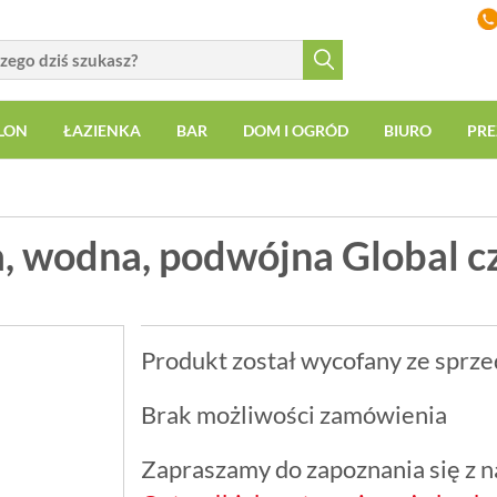
LON
ŁAZIENKA
BAR
DOM I OGRÓD
BIURO
PRE
, wodna, podwójna Global c
Produkt został wycofany ze sprze
Brak możliwości zamówienia
Zapraszamy do zapoznania się z na