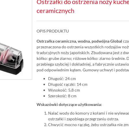
Ostrzałki do ostrzenia noży kuch
ceramicznych
OPIS PRODUKTU
Ostrzałka ceramiczna, wodna, podwójna Global
cza
przeznaczona do ostrzenia wszystkich rodzajów noży,
tradycyjnych noży japońskich. Zbudowana jest z dw
kółko: grube ziarno; różowe kółko: ziarno średnie. 
przebiega szybciej i dokładniej, a fabrycznie ustaw
pod odpowiednim kątem. Gumowy uchwyt i podstaw
Długość: 24 cm
Długość rączki: 14 cm
Wysokość: 5,8 cm
Szerokość: 8 cm
Wskazówki dotyczące użytkowania:
Nalać wody do komory z kołami i nie wylewać
ostrzałki i zapobiega przegrzaniu ostrza.
Chwycić mocno rączkę, żeby ostrzałka nie zmi