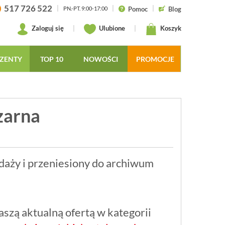
517 726 522
|
|
|
Pomoc
Blog
PN.-PT. 9:00-17:00
Zaloguj się
|
Ulubione
|
Koszyk
ZENTY
TOP 10
NOWOŚCI
PROMOCJE
zarna
daży i przeniesiony do archiwum
szą aktualną ofertą w kategorii