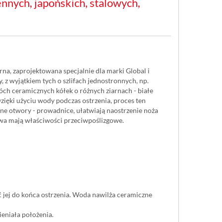
ennych, japońskich, stalowych,
rna, zaprojektowana specjalnie dla marki Global i
 z wyjątkiem tych o szlifach jednostronnych, np.
óch ceramicznych kółek o różnych ziarnach - białe
Dzięki użyciu wody podczas ostrzenia, proces ten
ione otwory - prowadnice, ułatwiają naostrzenie noża
a mają właściwości przeciwpoślizgowe.
 jej do końca ostrzenia. Woda nawilża ceramiczne
eniała położenia.