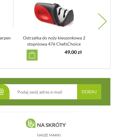
harpen
Ostrzałka do noży kieszonkowa 2
Ostrzałka ręczna d
stopniowa 476 ChefsChoice
DiamondHone 
49,00 zł
@
DODAJ
NA SKRÓTY
NASZE MARKI