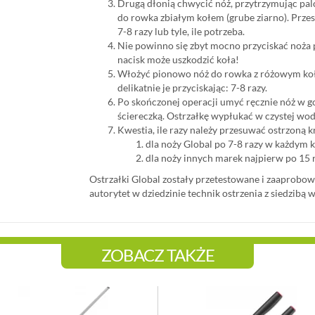
Drugą dłonią chwycić nóż, przytrzymując pal
do rowka zbiałym kołem (grube ziarno). Przesu
7-8 razy lub tyle, ile potrzeba.
Nie powinno się zbyt mocno przyciskać noża
nacisk może uszkodzić koła!
Włożyć pionowo nóż do rowka z różowym kołem
delikatnie je przyciskając: 7-8 razy.
Po skończonej operacji umyć ręcznie nóż w go
ściereczką. Ostrzałkę wypłukać w czystej wod
Kwestia, ile razy należy przesuwać ostrzoną kr
dla noży Global po 7-8 razy w każdym k
dla noży innych marek najpierw po 15 
Ostrzałki Global zostały przetestowane i zaaprobo
autorytet w dziedzinie technik ostrzenia z siedzibą w
ZOBACZ TAKŻE