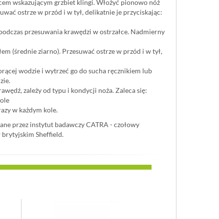
cem wskazującym grzbiet klingi. Włożyć pionowo nóż
wać ostrze w przód i w tył, delikatnie je przyciskając:
 podczas przesuwania krawędzi w ostrzałce. Nadmierny
 (średnie ziarno). Przesuwać ostrze w przód i w tył,
rącej wodzie i wytrzeć go do sucha ręcznikiem lub
zie.
awędź, zależy od typu i kondycji noża. Zaleca się:
ole
razy w każdym kole.
wane przez instytut badawczy CATRA - czołowy
 brytyjskim Sheffield.