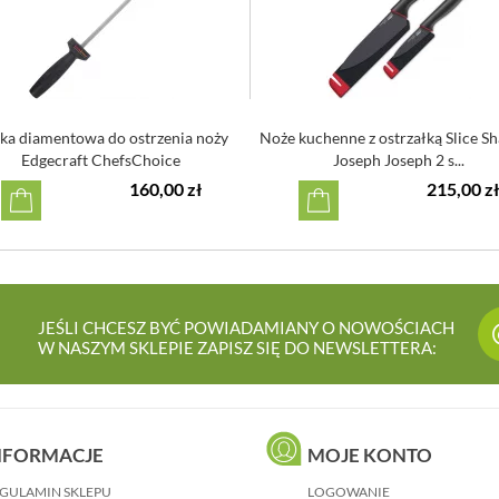
lka diamentowa do ostrzenia noży
Noże kuchenne z ostrzałką Slice S
Edgecraft ChefsChoice
Joseph Joseph 2 s...
160,00 zł
215,00 zł
JEŚLI CHCESZ BYĆ POWIADAMIANY O NOWOŚCIACH
W NASZYM SKLEPIE ZAPISZ SIĘ DO NEWSLETTERA:
NFORMACJE
MOJE KONTO
GULAMIN SKLEPU
LOGOWANIE