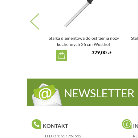
na do noży japońskich
Stalka diamentowa do ostrzenia noży
Sta
one 316 ...
kuchennych 26 cm Wusthof
590,00 zł
329,00 zł
NEWSLETTER
KONTAKT
I
TELEFON:
517 726 522
RE