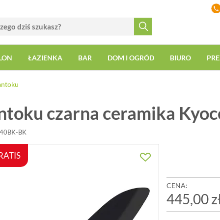
LON
ŁAZIENKA
BAR
DOM I OGRÓD
BIURO
PRE
antoku
ntoku czarna ceramika Kyoc
140BK-BK
RATIS
CENA:
445,00 z