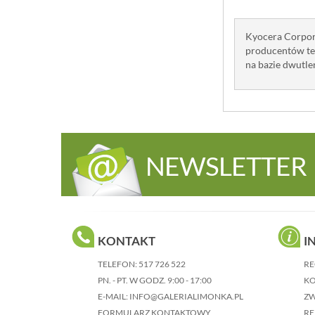
Kyocera Corpora
producentów te
na bazie dwutle
NEWSLETTER
KONTAKT
I
TELEFON:
517 726 522
RE
PN. - PT. W GODZ. 9:00 - 17:00
KO
E-MAIL:
INFO@GALERIALIMONKA.PL
Z
FORMULARZ KONTAKTOWY
RE