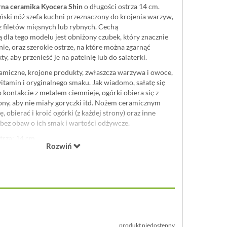
na ceramika Kyocera Shin
o długości ostrza 14 cm.
ński nóż szefa kuchni przeznaczony do krojenia warzyw,
z filetów mięsnych lub rybnych. Cechą
 dla tego modelu jest obniżony czubek, który znacznie
ie, oraz szerokie ostrze, na które można zgarnąć
, aby przenieść je na patelnię lub do salaterki.
amiczne, krojone produkty, zwłaszcza warzywa i owoce,
itamin i oryginalnego smaku. Jak wiadomo, sałatę się
 kontakcie z metalem ciemnieje, ogórki obiera się z
ony, aby nie miały goryczki itd. Nożem ceramicznym
, obierać i kroić ogórki (z każdej strony) oraz inne
bez obaw o ich smak i wartości odżywcze.
trza: 14 cm
Rozwiń
łkowita: 28 cm
eramika Kyocera Z212, twardością ustępująca jedynie
, ostrzona i wykańczana ręcznie
tworzywo sztuczne
produkt niedostępny