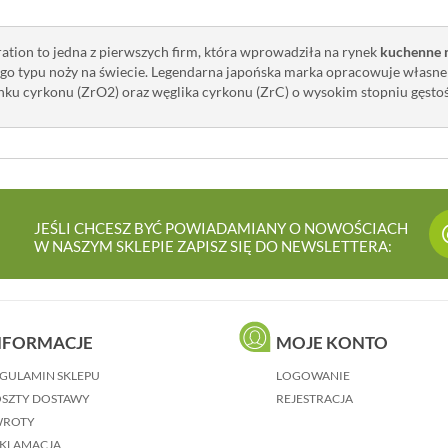
tion to jedna z pierwszych firm, która wprowadziła na rynek
kuchenne 
go typu noży na świecie. Legendarna japońska marka opracowuje własn
nku cyrkonu (ZrO2) oraz węglika cyrkonu (ZrC) o wysokim stopniu gęstośc
JEŚLI CHCESZ BYĆ POWIADAMIANY O NOWOŚCIACH
W NASZYM SKLEPIE ZAPISZ SIĘ DO NEWSLETTERA:
NFORMACJE
MOJE KONTO
GULAMIN SKLEPU
LOGOWANIE
SZTY DOSTAWY
REJESTRACJA
WROTY
KLAMACJA