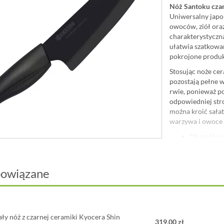
Nóż Santoku czar
Uniwersalny japo
owoców, ziół ora
charakterystyczną
ułatwia szatkowan
pokrojone produkty
Stosując noże
cer
pozostają pełne w
rwie, ponieważ po
odpowiedniej str
można kroić sałatę
warzywa i owoce 
Długość os
Długość ca
Waga: 89 g
Materiał:
c
powiązane
diamentowi
Rękojeść: 
ły nóż z czarnej ceramiki Kyocera Shin
319,00 zł