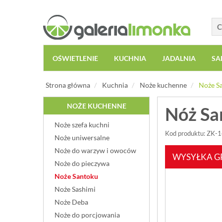
OŚWIETLENIE
KUCHNIA
JADALNIA
SA
Strona główna
Kuchnia
Noże kuchenne
Noże S
NOŻE KUCHENNE
Nóż Sa
Noże szefa kuchni
Kod produktu: ZK-
Noże uniwersalne
Noże do warzyw i owoców
WYSYŁKA G
Noże do pieczywa
Noże Santoku
Noże Sashimi
Noże Deba
Noże do porcjowania