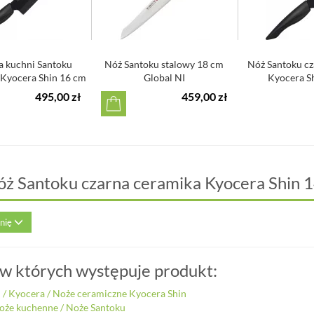
a kuchni Santoku
Nóż Santoku stalowy 18 cm
Nóż Santoku cz
 Kyocera Shin 16 cm
Global NI
Kyocera S
495,00 zł
459,00 zł
óż Santoku czarna ceramika Kyocera Shin 
inię
 w których występuje produkt:
i
/
Kyocera
/
Noże ceramiczne Kyocera Shin
oże kuchenne
/
Noże Santoku