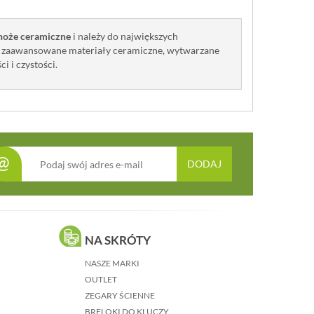
noże ceramiczne
i należy do największych
e zaawansowane materiały ceramiczne, wytwarzane
i i czystości.
@
DODAJ
NA SKRÓTY
NASZE MARKI
OUTLET
ZEGARY ŚCIENNE
BRELOKI DO KLUCZY