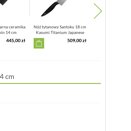
arna ceramika
Nóż tytanowy Santoku 18 cm
Mały nóż Santok
hin 14 cm
Kasumi Titanium Japanese
Kasumi VG-10
445,00 zł
509,00 zł
9
14 cm