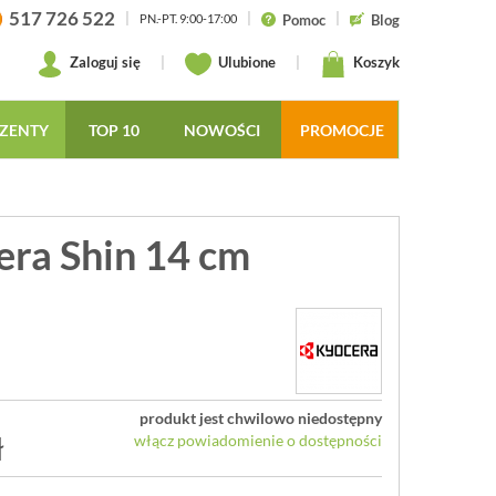
517 726 522
|
|
|
Pomoc
Blog
PN.-PT. 9:00-17:00
Zaloguj się
|
Ulubione
|
Koszyk
ZENTY
TOP 10
NOWOŚCI
PROMOCJE
era Shin 14 cm
produkt jest chwilowo niedostępny
ł
włącz powiadomienie o dostępności