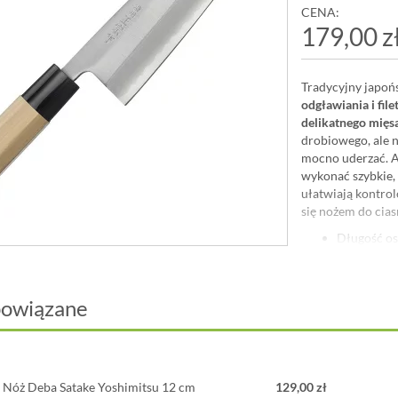
CENA:
179,00 z
Tradycyjny japońs
odgławiania i fil
delikatnego mięs
drobiowego, ale n
mocno uderzać. Ab
wykonać szybkie, 
ułatwiają kontrol
się nożem do cias
Długość os
Materiał: 
Twardość o
Rękojeść: 
powiązane
tworzywa
Noże kuchenne
S
miłośników tradyc
wykonane są z ba
Nóż Deba Satake Yoshimitsu 12 cm
129,00 zł
przez długi czas