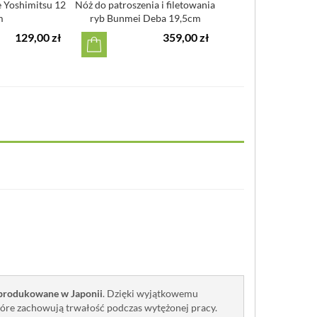
 Yoshimitsu 12
Nóż do patroszenia i filetowania
Krótki nóż kuche
m
ryb Bunmei Deba 19,5cm
12cm Satak
129,00 zł
359,00 zł
1
produkowane w Japonii
. Dzięki wyjątkowemu
które zachowują trwałość podczas wytężonej pracy.