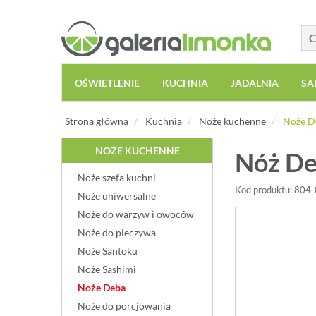
OŚWIETLENIE
KUCHNIA
JADALNIA
SA
Strona główna
Kuchnia
Noże kuchenne
Noże D
NOŻE KUCHENNE
Nóż De
Noże szefa kuchni
Kod produktu: 804
Noże uniwersalne
Noże do warzyw i owoców
Noże do pieczywa
Noże Santoku
Noże Sashimi
Noże Deba
Noże do porcjowania