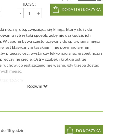
ILOŚĆ:
ł
DODAJ DO KOSZYKA
-
+
ki nóż z grubą, zwężającą się klingą, który służy
do
etowania ryb w taki sposób, żeby nie uszkodzić ich
a
. W Japonii bywa często używany do sprawiania mięsa
ie jest klasycznym tasakiem i nie powinno się nim
y przeciąć ość, wystarczy lekko nacisnąć grzbiet noża i
precyzyjne cięcie. Ostry czubek i krótkie ostrze
ę ruchów, co jest szczególnie ważne, gdy trzeba dostać
nych miejsc.
trza: 15,5cm
stal wysokowęglowa SK-5 (szlif jednostronny)
Rozwiń
strza: 62 HRC
uchwyt z drewna naturalnego zakończony pierścieniem z
atake Yoshimitsu
stanowią idealną propozycję dla
yjnych narzędzi z kraju wschodzącego słońca. Klingi
rdzo mocnej i twardej stali wysokowęglowej SK-5, która
do 48 godzin
 zachowuje fenomenalną ostrość. Drewniane rękojeści w
DO KOSZYKA