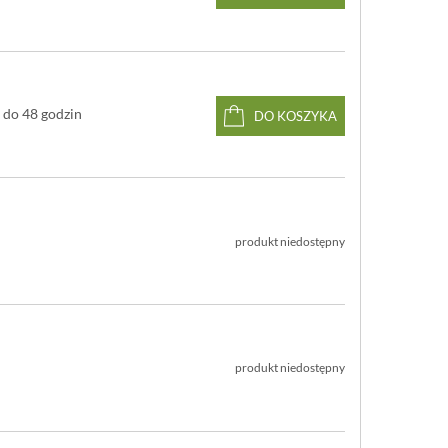
ąta wzmocniono pierścieniem z tworzywa. Ze względu na
właściwości noże ze stali węglowej są niezwykle
pońskich mistrzów kuchni, mimo że wymagają
i.
do 48 godzin
DO KOSZYKA
produkt niedostępny
produkt niedostępny