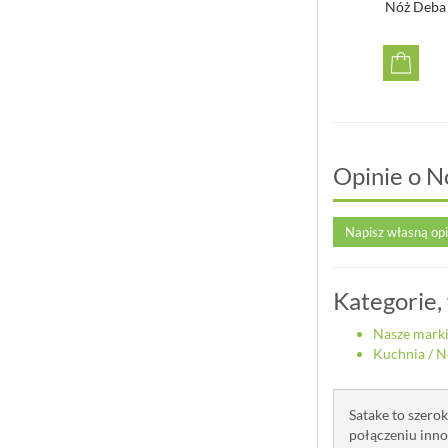
ż Deba 18cm Satake
Nóż Deba Kasumi Tora 16,5 cm
Nóż Deba 
czarna rękojeść z magnolii
199,00 zł
359,00 zł
Opinie o N
Napisz własną op
Kategorie,
Nasze mark
Kuchnia
/
N
Satake to szero
połączeniu inno