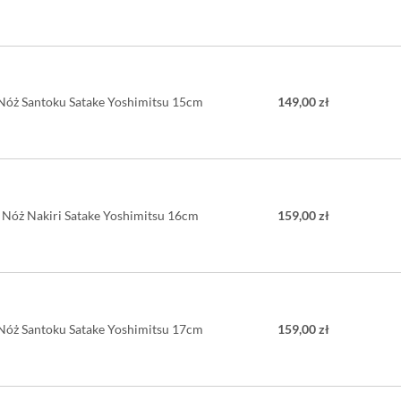
kształcie ośmiok
swoje wyjątkowe 
cenione przez ja
troskliwszej opiek
Nóż Santoku Satake Yoshimitsu 15cm
149,00 zł
Nóż Nakiri Satake Yoshimitsu 16cm
159,00 zł
Nóż Santoku Satake Yoshimitsu 17cm
159,00 zł