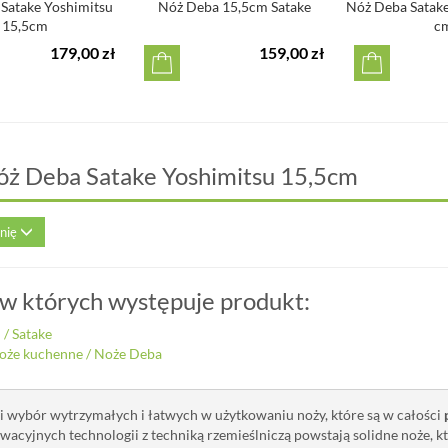
Satake Yoshimitsu
Nóż Deba 15,5cm Satake
Nóż Deba Satake
15,5cm
c
179,00 zł
159,00 zł
óż Deba Satake Yoshimitsu 15,5cm
inię
 w których występuje produkt:
i
/
Satake
oże kuchenne
/
Noże Deba
ki wybór wytrzymałych i łatwych w użytkowaniu noży, które są w całości
wacyjnych technologii z techniką rzemieślniczą powstają solidne noże, 