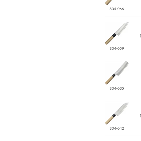
804-066
804-059
804-035
804-042