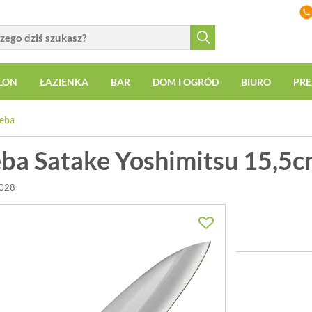
LON
ŁAZIENKA
BAR
DOM I OGRÓD
BIURO
PRE
eba
ba Satake Yoshimitsu 15,5
-028