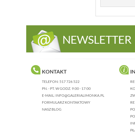
NEWSLETTER
KONTAKT
I
TELEFON:
517 726 522
RE
PN. - PT. W GODZ. 9:00 - 17:00
KO
E-MAIL:
INFO@GALERIALIMONKA.PL
Z
FORMULARZ KONTAKTOWY
RE
NASZ BLOG
P
PO
IN
PŁ