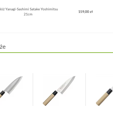
Nóż Yanagi-Sashimi Satake Yoshimitsu
159,00 zł
21cm
że