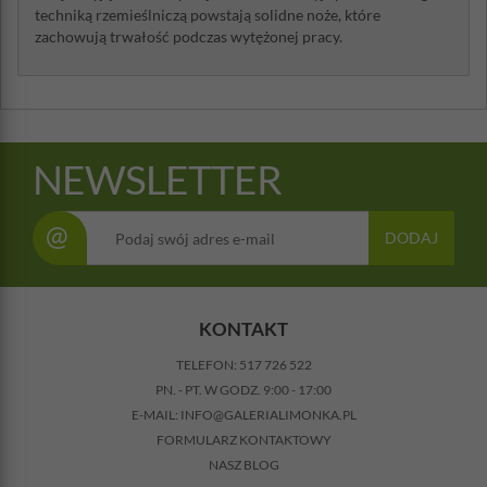
techniką rzemieślniczą powstają solidne noże, które
zachowują trwałość podczas wytężonej pracy.
NEWSLETTER
@
DODAJ
KONTAKT
TELEFON:
517 726 522
PN. - PT. W GODZ. 9:00 - 17:00
E-MAIL:
INFO@GALERIALIMONKA.PL
FORMULARZ KONTAKTOWY
NASZ BLOG