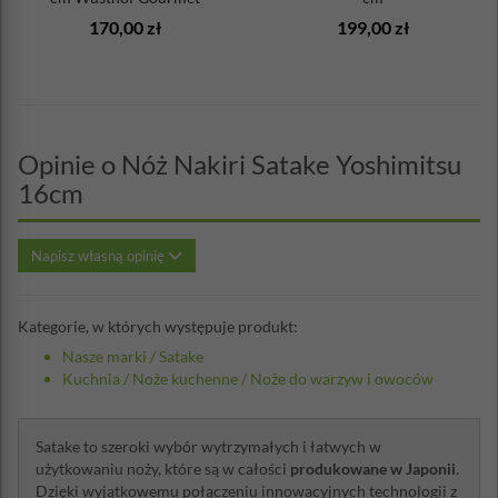
170,00 zł
199,00 zł
Opinie o Nóż Nakiri Satake Yoshimitsu
16cm
Napisz własną opinię
Kategorie, w których występuje produkt:
Nasze marki
/
Satake
Kuchnia
/
Noże kuchenne
/
Noże do warzyw i owoców
Satake to szeroki wybór wytrzymałych i łatwych w
użytkowaniu noży, które są w całości
produkowane w Japonii
.
Dzięki wyjątkowemu połączeniu innowacyjnych technologii z