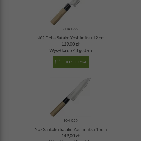
804-066
Nóż Deba Satake Yoshimitsu 12 cm
129,00 zł
Wysyłka
do 48 godzin
DO KOSZYKA
804-059
Nóż Santoku Satake Yoshimitsu 15cm
149,00 zł