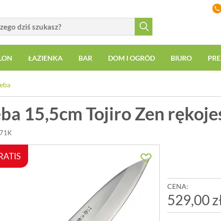
LON
ŁAZIENKA
BAR
DOM I OGRÓD
BIURO
PRE
eba
ba 15,5cm Tojiro Zen rękoje
571K
RATIS
CENA:
529,00 z