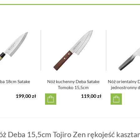
ba 18cm Satake
Nóż kuchenny Deba Satake
Nóż orientalny D
Tomoko 15,5cm
jednostronny d
199,00 zł
119,00 zł
óż Deba 15,5cm Tojiro Zen rękojeść kaszta