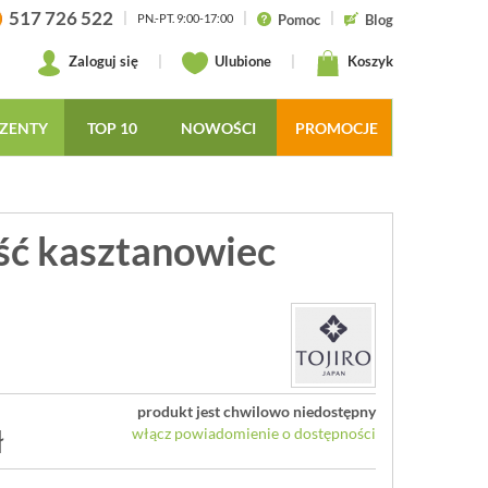
517 726 522
|
|
|
Pomoc
Blog
PN.-PT. 9:00-17:00
Zaloguj się
|
Ulubione
|
Koszyk
ZENTY
TOP 10
NOWOŚCI
PROMOCJE
ść kasztanowiec
produkt jest chwilowo niedostępny
ł
włącz powiadomienie o dostępności