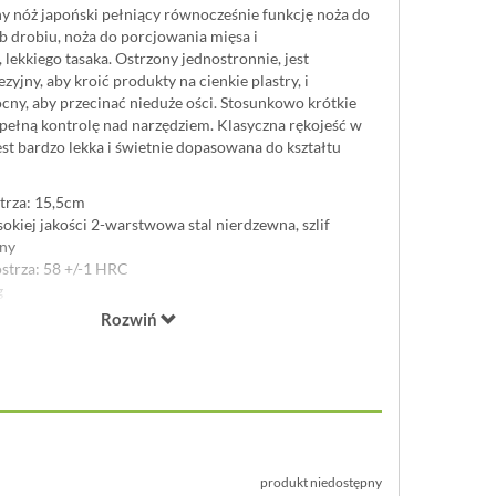
ny nóż japoński pełniący równocześnie funkcję noża do
ub drobiu, noża do porcjowania mięsa i
lekkiego tasaka. Ostrzony jednostronnie, jest
zyjny, aby kroić produkty na cienkie plastry, i
cny, aby przecinać nieduże ości. Stosunkowo krótkie
pełną kontrolę nad narzędziem. Klasyczna rękojeść w
est bardzo lekka i świetnie dopasowana do kształtu
trza: 15,5cm
okiej jakości 2-warstwowa stal nierdzewna, szlif
nny
strza: 58 +/-1 HRC
g
uchwyt z drewna kasztanowca wzmocniony pierścieniem
Rozwiń
a
itora Industry, pragnąc pogodzić nowoczesność z
, stworzyli wysokiej jakości noże kuchenne, które
le kosztują, a posiadają rękojeści w stylu japońskim
ne ostrza. Trzywarstwowa lub dwuwarstwowa stal
tkiem kobaltu powstaje ze szwedzkiego żelaza, które
rne na rdzę i długo zachowuje ostrość. Klasyczne
produkt niedostępny