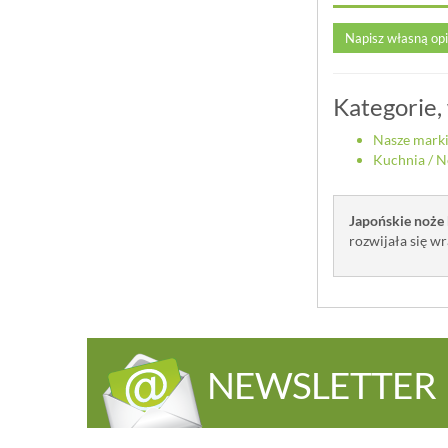
Napisz własną op
Kategorie,
Nasze mark
Kuchnia
/
N
Japońskie noże
rozwijała się wr
NEWSLETTER