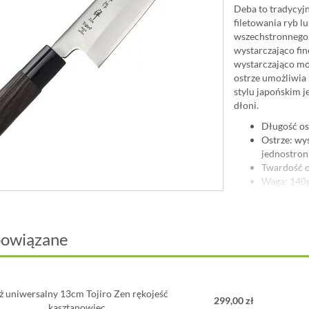
Deba to tradycyj
filetowania ryb l
wszechstronnego, 
wystarczająco fine
wystarczająco mo
ostrze umożliwia 
stylu japońskim j
dłoni.
Długość os
Ostrze: wys
jednostro
Twardość o
Waga: 140
Rękojeść: 
z tworzyw
Specjaliści z Fuj
powiązane
japońską tradycją
stosunkowo niewie
oraz profesjonal
nierdzewna z doda
 uniwersalny 13cm Tojiro Zen rękojeść
jest trwałe, odpo
299,00 zł
kasztanowiec