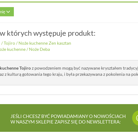
inię
 w których występuje produkt:
i
/
Tojiro
/
Noże kuchenne Zen kasztan
oże kuchenne
/
Noże Deba
 kuchenne Tojiro
z powodzeniem mogą być nazywane kryształem tradycyjne
az z kulturą gotowania tego kraju, i była przekazywana z pokolenia na pok
JEŚLI CHCESZ BYĆ POWIADAMIANY O NOWOŚCIACH
W NASZYM SKLEPIE ZAPISZ SIĘ DO NEWSLETTERA: