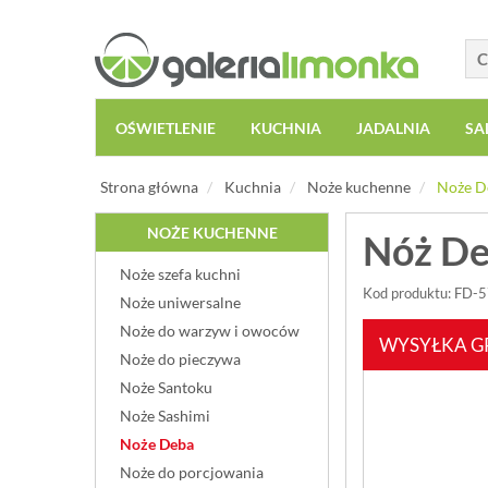
OŚWIETLENIE
KUCHNIA
JADALNIA
SA
Strona główna
Kuchnia
Noże kuchenne
Noże D
NOŻE KUCHENNE
Nóż De
Noże szefa kuchni
Kod produktu: FD-
Noże uniwersalne
Noże do warzyw i owoców
WYSYŁKA G
Noże do pieczywa
Noże Santoku
Noże Sashimi
Noże Deba
Noże do porcjowania