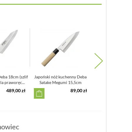
eba 18cm (szlif
Japoński nóż kuchenny Deba
Nóż Deba 15,5cm T
la praworęc...
Satake Megumi 15,5cm
rękojeść kaszta
489,00 zł
89,00 zł
5
nowiec