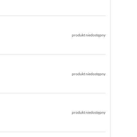
łcie litery D są wzmocnione pierścieniem z
ucznego tworzywa i można je z łatwością wymienić, gdy
. Wygodne i praktyczne modele z serii Tojiro Zen
łe wprowadzenie do świata noży w stylu japońskim.
produkt niedostępny
produkt niedostępny
produkt niedostępny