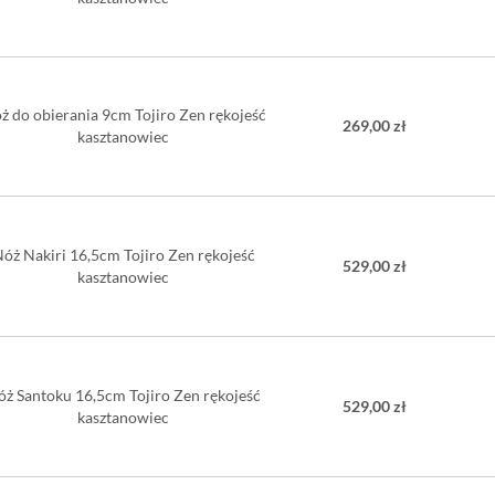
rękojeści w kszta
wytrzymałego szt
drewno się zużyje
stanowią doskona
ż do obierania 9cm Tojiro Zen rękojeść
269,00 zł
kasztanowiec
óż Nakiri 16,5cm Tojiro Zen rękojeść
529,00 zł
kasztanowiec
óż Santoku 16,5cm Tojiro Zen rękojeść
529,00 zł
kasztanowiec