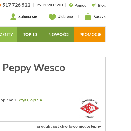
517 726 522
|
|
|
Pomoc
Blog
PN.-PT. 9:00-17:00
Zaloguj się
|
Ulubione
|
Koszyk
ZENTY
TOP 10
NOWOŚCI
PROMOCJE
m Peppy Wesco
d
opinie: 1
czytaj opinie
produkt jest chwilowo niedostępny