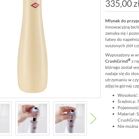
335,00 z
Młynek do przyp
innowacyjną techn
zamyka się i pozo
łatwy do napełnian
suszonych ziół c
Wyposażony w wy
®
CrushGrind
z re
którego został wy
nadaje się do st
utrzymaniu w czy
zdjęcie górnej cz
Wysokość:
Średnica: 
Pojemność
Materiał: 
CrushGrin
Nie można