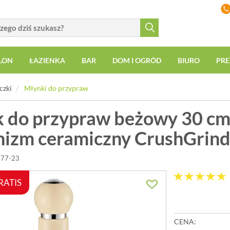
LON
ŁAZIENKA
BAR
DOM I OGRÓD
BIURO
PRE
czki
Młynki do przypraw
 do przypraw beżowy 30 c
izm ceramiczny CrushGrin
777-23
RATIS
CENA: