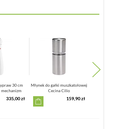
zypraw 30 cm
Młynek do gałki muszkatołowej
Młynek do przypra
 mechanizm
Cecina Cilio
30 cm Peppy Wesco 
zny...
ce...
335,00 zł
159,90 zł
2