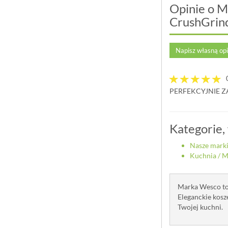
Opinie o 
CrushGrin
Napisz własną op
PERFEKCYJNIE 
Kategorie,
Nasze mark
Kuchnia
/
Mł
Marka Wesco to
Eleganckie kosz
Twojej kuchni.