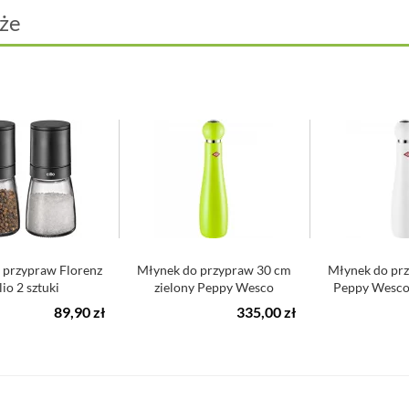
że
 przypraw Florenz
Młynek do przypraw 30 cm
Młynek do pr
lio 2 sztuki
zielony Peppy Wesco
Peppy Wesco
mechanizm ce...
ceramic
89,90 zł
335,00 zł