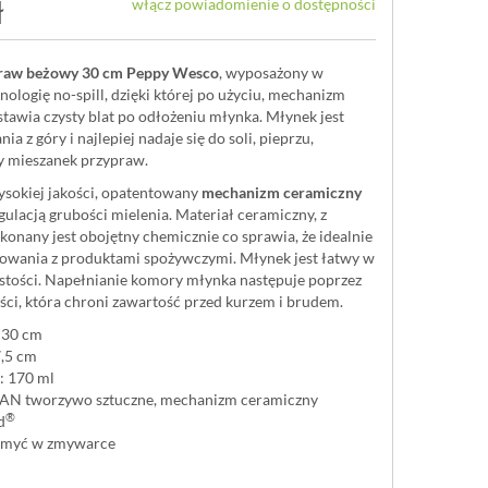
ł
włącz powiadomienie o dostępności
raw beżowy 30 cm Peppy Wesco
, wyposażony w
ologię no-spill, dzięki której po użyciu, mechanizm
stawia czysty blat po odłożeniu młynka. Młynek jest
ia z góry i najlepiej nadaje się do soli, pieprzu,
zy mieszanek przypraw.
sokiej jakości, opatentowany
mechanizm ceramiczny
gulacją grubości mielenia. Materiał ceramiczny, z
konany jest obojętny chemicznie co sprawia, że idealnie
osowania z produktami spożywczymi. Młynek jest łatwy w
stości. Napełnianie komory młynka następuje poprzez
ęści, która chroni zawartość przed kurzem i brudem.
 30 cm
7,5 cm
: 170 ml
SAN tworzywo sztuczne, mechanizm ceramiczny
®
d
 myć w zmywarce