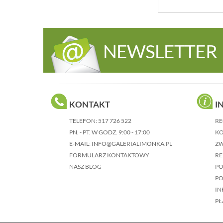
NEWSLETTER
KONTAKT
I
TELEFON:
517 726 522
RE
PN. - PT. W GODZ. 9:00 - 17:00
KO
E-MAIL:
INFO@GALERIALIMONKA.PL
Z
FORMULARZ KONTAKTOWY
RE
NASZ BLOG
P
PO
IN
PŁ