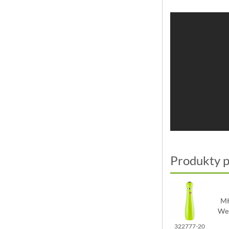
Produkty 
Mł
We
322777-20