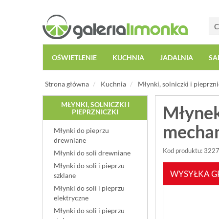
OŚWIETLENIE
KUCHNIA
JADALNIA
SA
Strona główna
Kuchnia
Młynki, solniczki i pieprzni
MŁYNKI, SOLNICZKI I
Młynek
PIEPRZNICZKI
mechan
Młynki do pieprzu
drewniane
Kod produktu: 322
Młynki do soli drewniane
Młynki do soli i pieprzu
WYSYŁKA G
szklane
Młynki do soli i pieprzu
elektryczne
Młynki do soli i pieprzu