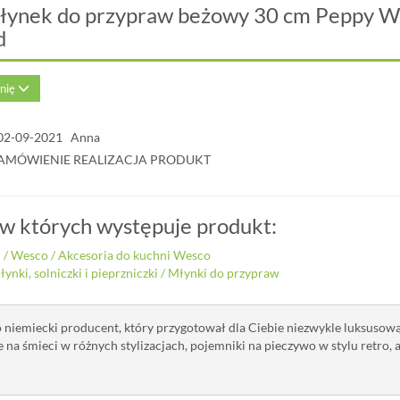
Młynek do przypraw beżowy 30 cm Peppy 
d
inię
02-09-2021 Anna
ZAMÓWIENIE REALIZACJA PRODUKT
 w których występuje produkt:
i
/
Wesco
/
Akcesoria do kuchni Wesco
ynki, solniczki i pieprzniczki
/
Młynki do przypraw
 niemiecki producent, który przygotował dla Ciebie niezwykle luksuso
e na śmieci w różnych stylizacjach, pojemniki na pieczywo w stylu retro, 