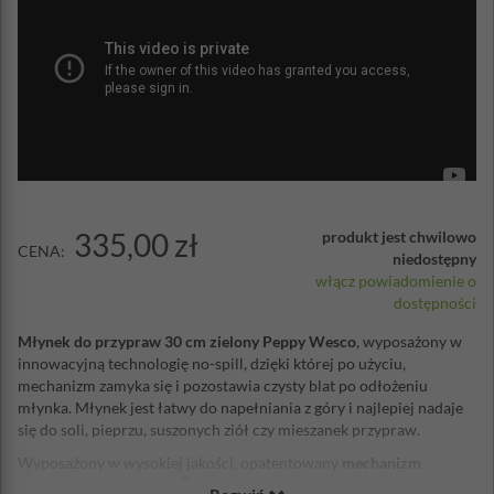
335,00 zł
produkt jest chwilowo
CENA:
niedostępny
włącz powiadomienie o
dostępności
Młynek do przypraw 30 cm zielony Peppy Wesco
, wyposażony w
innowacyjną technologię no-spill, dzięki której po użyciu,
mechanizm zamyka się i pozostawia czysty blat po odłożeniu
młynka. Młynek jest łatwy do napełniania z góry i najlepiej nadaje
się do soli, pieprzu, suszonych ziół czy mieszanek przypraw.
Wyposażony w wysokiej jakości, opatentowany
mechanizm
®
ceramiczny CrushGrind
z regulacją grubości mielenia. Materiał