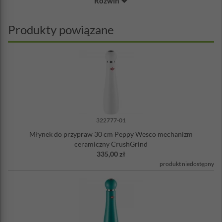
Rozwiń
ceramiczny, z którego został wykonany jest obojętny chemicznie co
sprawia, że idealnie nadaje się do stosowania z produktami
spożywczymi. Młynek jest łatwy w utrzymaniu w czystości.
Produkty powiązane
Napełnianie komory młynka następuje poprzez zdjęcie górnej
części, która chroni zawartość przed kurzem i brudem.
Wysokość: 30 cm
Średnica: 7,5 cm
Pojemność: 170 ml
Materiał: SAN tworzywo sztuczne, mechanizm ceramiczny
®
CrushGrind
Nie można myć w zmywarce
322777-01
Młynek do przypraw 30 cm Peppy Wesco mechanizm
ceramiczny CrushGrind
335,00 zł
produkt niedostępny