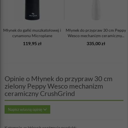
Młynek do gałki muszkatołowej i
Młynek do przypraw 30 cm Peppy
cynamonu Microplane
Wesco mechanizm ceramiczny...
119,95 zł
335,00 zł
Opinie o Młynek do przypraw 30 cm
zielony Peppy Wesco mechanizm
ceramiczny CrushGrind
Napisz własną opinię
Kategorie, w których występuje produkt: