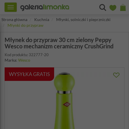
Toggle
navigation
Strona główna
Kuchnia
Młynki, solniczki i pieprzniczki
Młynki do przypraw
Młynek do przypraw 30 cm zielony Peppy
Wesco mechanizm ceramiczny CrushGrind
Kod produktu: 322777-20
Marka:
Wesco
WYSYŁKA GRATIS